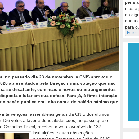
pena a
mas é 
da dig
que to
para o.
Editori
a, no passado dia 23 de novembro, a CNIS aprovou o
2020 apresentados pela Direção numa votação que não
ura-se desafiante, com mais e novos constrangimentos
isposta a lutar em sua defesa. Para já, é firme intenção
ticipação pública em linha com a do salário mínimo que
 intervenções, assembleias gerais da CNIS dos últimos
r 136 votos a favor e duas abstenções, ao passo que o
 Conselho Fiscal, recebeu o voto favorável de 137
instituições e duas abstenções.