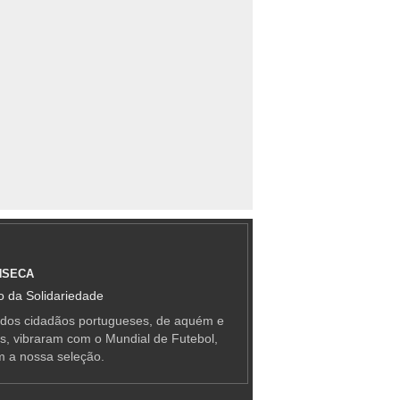
NSECA
 da Solidariedade
 dos cidadãos portugueses, de aquém e
as, vibraram com o Mundial de Futebol,
m a nossa seleção.