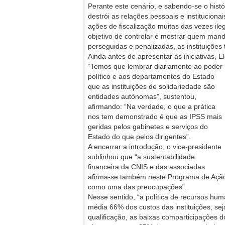
Perante este cenário, e sabendo-se o histó
destrói as relações pessoais e institucion
ações de fiscalização muitas das vezes il
objetivo de controlar e mostrar quem mand
perseguidas e penalizadas, as instituiçõ
Ainda antes de apresentar as iniciativas, 
“Temos que lembrar diariamente ao poder
político e aos departamentos do Estado
que as instituições de solidariedade são
entidades autónomas”, sustentou,
afirmando: “Na verdade, o que a prática
nos tem demonstrado é que as IPSS mais
geridas pelos gabinetes e serviços do
Estado do que pelos dirigentes”.
A encerrar a introdução, o vice-presidente
sublinhou que “a sustentabilidade
financeira da CNIS e das associadas
afirma-se também neste Programa de Açã
como uma das preocupações”.
Nesse sentido, “a política de recursos hu
média 66% dos custos das instituições, se
qualificação, as baixas comparticipações d