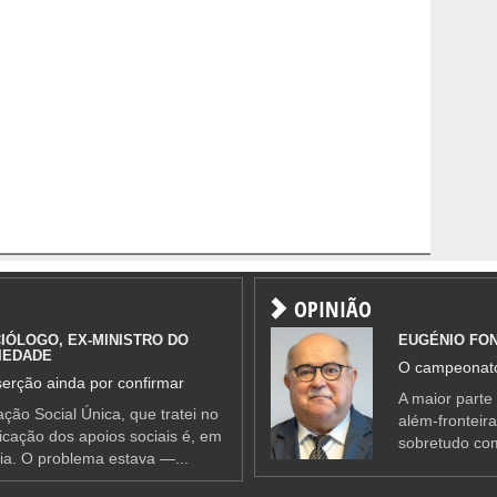
OPINIÃO
IÓLOGO, EX-MINISTRO DO
EUGÉNIO FO
IEDADE
O campeonato
erção ainda por confirmar
A maior parte
ção Social Única, que tratei no
além-fronteir
ificação dos apoios sociais é, em
sobretudo co
ia. O problema estava —...