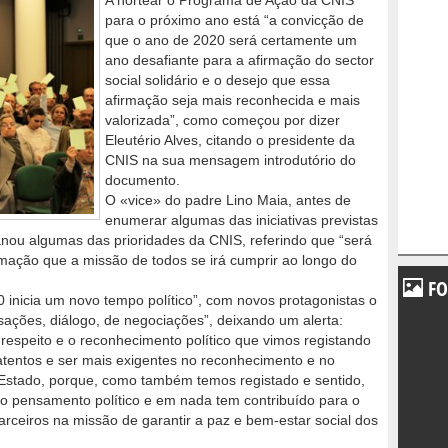
A nortear o Programa de Ação da CNIS
para o próximo ano está “a convicção de
que o ano de 2020 será certamente um
ano desafiante para a afirmação do sector
social solidário e o desejo que essa
afirmação seja mais reconhecida e mais
valorizada”, como começou por dizer
Eleutério Alves, citando o presidente da
CNIS na sua mensagem introdutório do
documento.
O «vice» do padre Lino Maia, antes de
enumerar algumas das iniciativas previstas
lanou algumas das prioridades da CNIS, referindo que “será
mação que a missão de todos se irá cumprir ao longo do
FO
 inicia um novo tempo político”, com novos protagonistas o
sações, diálogo, de negociações”, deixando um alerta:
respeito e o reconhecimento político que vimos registando
tentos e ser mais exigentes no reconhecimento e no
 Estado, porque, como também temos registado e sentido,
 pensamento político e em nada tem contribuído para o
arceiros na missão de garantir a paz e bem-estar social dos