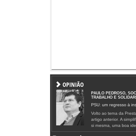
OPINIÃO
PAULO PEDROSO, SOC
TRABALHO E SOLIDAR
PSU: um regresso à ins
Volto ao tema da Presta
artigo anterior. A simpl
si mesma, uma boa ide