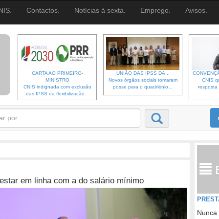
NIS.
Contactos.
Notícias à sexta.
Emprego.
Avisos.
CARTA AO PRIMEIRO-
UNIÃO DAS IPSS DA...
CONVENÇÃ
MINISTRO
Novos órgãos sociais tomaram
CNIS qu
CNIS indignada com exclusão
posse para o quadriénio...
resposta 
das IPSS da flexibilização...
estar em linha com a do salário mínimo
PREST
Nunca 