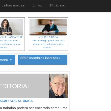
Linhas amigas.
Links.
1ª página.
O DE LANZAROTE
VOLTAR A CASA
er colaborar na
PR promulga programa que
à violência sexual
responde a internamentos
contra...
sociais...
6692 membros inscritos
menu
INSCRIÇÃO NEWSLETTER
EDITORIAL
AÇÃO SOCIAL ÚNICA
o trabalho poderá ser encarado como uma