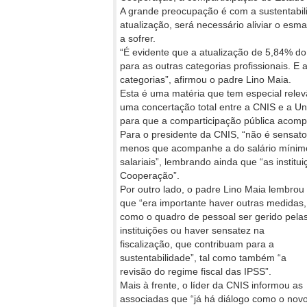
A grande preocupação é com a sustentabil
atualização, será necessário aliviar o es
a sofrer.
“É evidente que a atualização de 5,84% do
para as outras categorias profissionais. 
categorias”, afirmou o padre Lino Maia.
Esta é uma matéria que tem especial relevân
uma concertação total entre a CNIS e a Uni
para que a comparticipação pública acomp
Para o presidente da CNIS, “não é sensato
menos que acompanhe a do salário mínimo,
salariais”, lembrando ainda que “as insti
Cooperação”.
Por outro lado, o padre Lino Maia lembrou
que “era importante haver outras medidas,
como o quadro de pessoal ser gerido pela
instituições ou haver sensatez na
fiscalização, que contribuam para a
sustentabilidade”, tal como também “a
revisão do regime fiscal das IPSS”.
Mais à frente, o líder da CNIS informou as
associadas que “já há diálogo como o nov