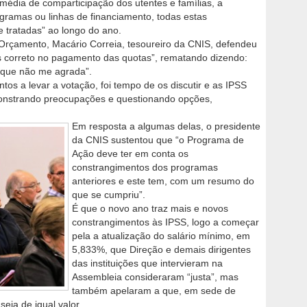
média de comparticipação dos utentes e famílias, a
ogramas ou linhas de financiamento, todas estas
e tratadas” ao longo do ano.
 Orçamento, Macário Correia, tesoureiro da CNIS, defendeu
is correto no pagamento das quotas”, rematando dizendo:
que não me agrada”.
os a levar a votação, foi tempo de os discutir e as IPSS
onstrando preocupações e questionando opções,
Em resposta a algumas delas, o presidente
da CNIS sustentou que “o Programa de
Ação deve ter em conta os
constrangimentos dos programas
anteriores e este tem, com um resumo do
que se cumpriu”.
É que o novo ano traz mais e novos
constrangimentos às IPSS, logo a começar
pela a atualização do salário mínimo, em
5,833%, que Direção e demais dirigentes
das instituições que intervieram na
Assembleia consideraram “justa”, mas
também apelaram a que, em sede de
eja de igual valor.