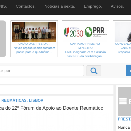
NIS.
Contactos.
Notícias à sexta.
Emprego.
Avisos.
UNIÃO DAS IPSS DA...
CARTA AO PRIMEIRO-
CONVENÇÃ
Novos órgãos sociais tomaram
MINISTRO
CNIS qu
posse para o quadriénio...
CNIS indignada com exclusão
resposta 
das IPSS da flexibilização...
 REUMÁTICAS, LISBOA
ica do 22º Fórum de Apoio ao Doente Reumático
PREST
Nunca 