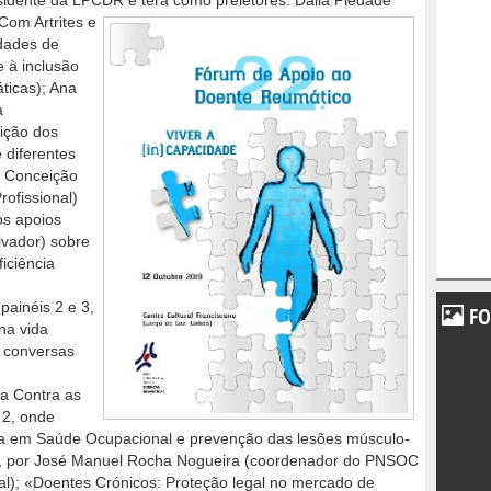
idente da LPCDR e terá como preletores: Dália Piedade
Com Artrites e
dades de
 à inclusão
ticas); Ana
a
uição dos
 diferentes
o Conceição
ofissional)
os apoios
lvador) sobre
iciência
painéis 2 e 3,
FO
na vida
: conversas
sa Contra as
 2, onde
ia em Saúde Ocupacional e prevenção das lesões músculo-
o», por José Manuel Rocha Nogueira (coordenador do PNSOC
l); «Doentes Crónicos: Proteção legal no mercado de