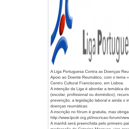
A Liga Portuguesa Contra as Doenças Reumá
Apoio ao Doente Reumático, com o tema «V
Centro Cultural Franciscano, em Lisboa.
A intenção da Liga é abordar a temática do
(escolar, profissional ou doméstico), recu
prevenção, a legislação laboral e ainda o 
doenças reumáticas.
A inscrição no fórum é gratuita, mas obriga
http://www.lpcdr.org.pt/inscricao-forum/vie
A manhã será preenchida pelo primeiro pai