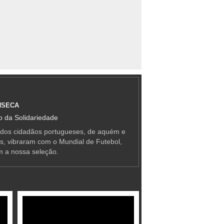
NSECA
 da Solidariedade
 dos cidadãos portugueses, de aquém e
as, vibraram com o Mundial de Futebol,
m a nossa seleção.