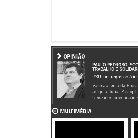
OPINIÃO
PAULO PEDROSO, SOC
TRABALHO E SOLIDAR
PSU: um regresso à ins
Volto ao tema da Presta
artigo anterior. A simpl
si mesma, uma boa ide
MULTIMÉDIA