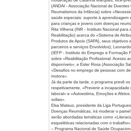
moderação de Catarina Marques, vice-pres
(ANDAI - Associação Nacional de Doentes 
Reumatismos da Infância) sobre «Necessi
saúde especiais: suporte à aprendizagem e
para crianças e jovens com doenças reumá
Rita Vilhena (INR - Instituto Nacional para 
Reabilitação) acerca do «Sistema de Atrib
Produtos de Apoio (SAPA), seus objetivos e
parceiros e serviços Envolvidos); Leonard
(IEFP - Instituto do Emprego e Formação Pr
sobre «Reabilitação Profissional: Acesso a
disponíveis»; e Ester Rosa (Associação Sa
«Desafios no emprego de pessoas com def
motora».
Já da parte da tarde, o programa prevê os 
respetivamente, «Prevenir a incapacidade 
laboral» e «Autoestima, Emoções e Afetos
soltas».
Elsa Mateus, presidente da Liga Portugue
Doenças Reumáticas, irá moderar o painel
serão abordadas temáticas como «Literac
esqueléticas relacionadas com o trabalh
– Programa Nacional de Saúde Ocupaciona