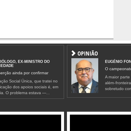
OPINIÃO
IÓLOGO, EX-MINISTRO DO
EUGÉNIO FO
IEDADE
O campeonato
erção ainda por confirmar
A maior parte
ção Social Única, que tratei no
além-fronteir
ificação dos apoios sociais é, em
sobretudo co
ia. O problema estava —...