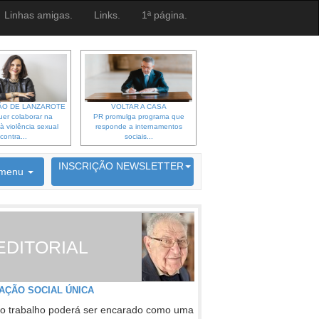
Linhas amigas.
Links.
1ª página.
O DE LANZAROTE
VOLTAR A CASA
er colaborar na
PR promulga programa que
à violência sexual
responde a internamentos
contra...
sociais...
6692 membros inscritos
INSCRIÇÃO NEWSLETTER
menu
EDITORIAL
AÇÃO SOCIAL ÚNICA
o trabalho poderá ser encarado como uma