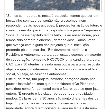
“Somos sonhadores e, nesta área social, temos que ser um
bocadinho sonhadores, senão não crescemos, nem
respondemos às necessidades. É preciso ter visão de futuro e
ir muito além do que é uma resposta típica para a Segurança
Social. E nesse capítulo temos feito jus ao nosso nome, pois
temos sido sempre pioneiros”, defende José Carlos Arede,
que avança com alguns dos projetos que a instituição
pretende pôs em marcha: “Em dezembro, abrimos a
Residência Autónoma, para a qual estabelecemos um acordo
de cooperação. Temos no PROCOOP uma candidatura para
CAO, para 30 utentes, e ainda uma outra para uma resposta
atípica e que consideramos muito inovadora que é a aldeia
social, ou seja, as casinhas autónomas”.
Este é, de facto, um projeto inovador, abraçado ainda por
poucas instituições, mas que o presidente d’Os Pioneiros
considera como fundamental para o futuro, que se quer já…
ontem: “É urgente o legislador perceber que a realidade
mudou. Os lares de há 30 anos são muito diferentes dos de
hoje. É que dantes as pessoas entravam ainda com
mobilidade, agora quem consegue vaga no lar já está num