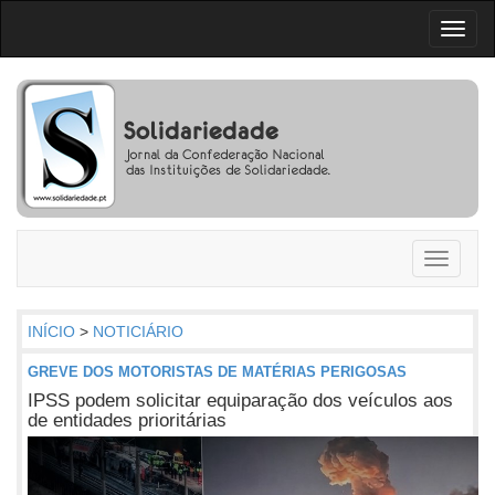
Toggl
naviga
Toggle
navigati
INÍCIO
>
NOTICIÁRIO
GREVE DOS MOTORISTAS DE MATÉRIAS PERIGOSAS
IPSS podem solicitar equiparação dos veículos aos
de entidades prioritárias