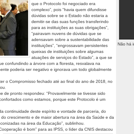
que o Protocolo foi negociado era
complexo”, pois “havia quem difundisse
dúvidas sobre se o Estado não estaria a
demitir-se das suas funções transferindo
para as instituições as suas obrigações”,
“pairavam nuvens de dúvidas que se
adensavam sobre a sustentabilidade das
Não há i
instituições”, “engrossavam persistentes
queixas de instituições sobre algumas
atuações de serviços do Estado”, a que se
ue confundindo a árvore com a floresta, resvalava na
mente poderia ser negativo e ignorava um todo globalmente
er o Compromisso fechado até ao final do ano de 2018, no
cou.
ue de pronto respondeu: “Provavelmente se tivesse sido
 confortados como estamos, porque este Protocolo é um
a continuidade deste espírito e vontade de parceria, do
, do crescimento e de maior abertura na área da Saúde e da
conizadas na área da Educação”, sublinhou.
ooperação é bom” para as IPSS, o líder da CNIS destacou