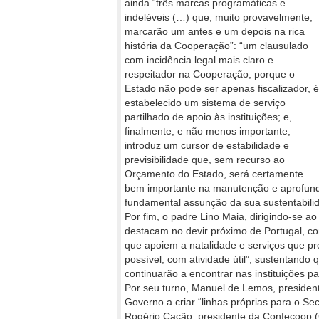
ainda “três marcas programáticas
e
indeléveis (…) que, muito provavelmente,
marcarão um antes e um depois na rica
história da Cooperação”: “um clausulado
com incidência legal mais claro e
respeitador na Cooperação; porque o
Estado não pode ser apenas fiscalizador, é
estabelecido um sistema de serviço
partilhado de apoio às instituições; e,
finalmente, e não menos importante,
introduz um cursor de estabilidade e
previsibilidade que, sem recurso ao
Orçamento do Estado, será certamente
bem importante na manutenção e aprofund
fundamental assunção da sua sustentabili
Por fim, o padre Lino Maia, dirigindo-se a
destacam no devir próximo de Portugal, co
que apoiem a natalidade e serviços que 
possível, com atividade útil”, sustentando 
continuarão a encontrar nas instituições pa
Por seu turno, Manuel de Lemos, president
Governo a criar “linhas próprias para o Se
Rogério Cação, presidente da Confecoop (