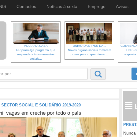
NIS.
Contactos.
Notícias à sexta.
Emprego.
Avisos.
VOLTAR A CASA
UNIÃO DAS IPSS DA...
CONVENÇÃ
PR promulga programa que
Novos órgãos sociais tomaram
CNIS qu
responde a internamentos
posse para o quadriénio...
resposta 
sociais...
ECTOR SOCIAL E SOLIDÁRIO 2019-2020
mil vagas em creche por todo o país
PREST
Nunca 