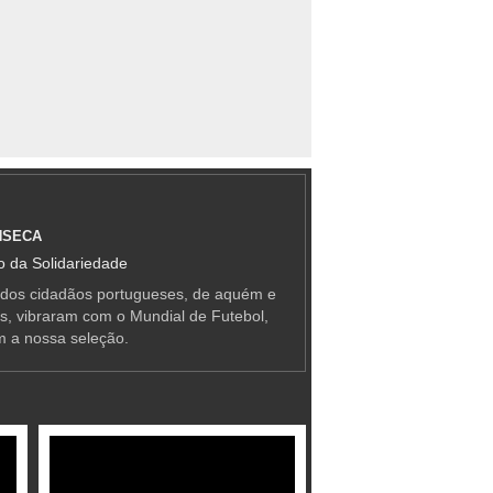
NSECA
 da Solidariedade
 dos cidadãos portugueses, de aquém e
as, vibraram com o Mundial de Futebol,
m a nossa seleção.