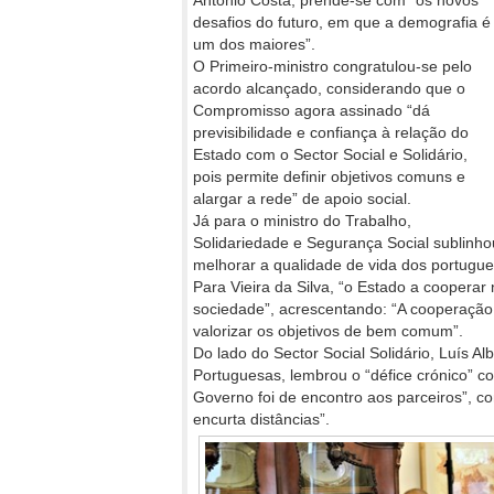
António Costa, prende-se com “os novos
desafios do futuro, em que a demografia é
um dos maiores”.
O Primeiro-ministro congratulou-se pelo
acordo alcançado, considerando que o
Compromisso agora assinado “dá
previsibilidade e confiança à relação do
Estado com o Sector Social e Solidário,
pois permite definir objetivos comuns e
alargar a rede” de apoio social.
Já para o ministro do Trabalho,
Solidariedade e Segurança Social sublinho
melhorar a qualidade de vida dos portugue
Para Vieira da Silva, “o Estado a coopera
sociedade”, acrescentando: “A cooperaçã
valorizar os objetivos de bem comum”.
Do lado do Sector Social Solidário, Luís Al
Portuguesas, lembrou o “défice crónico” 
Governo foi de encontro aos parceiros”, 
encurta distâncias”.