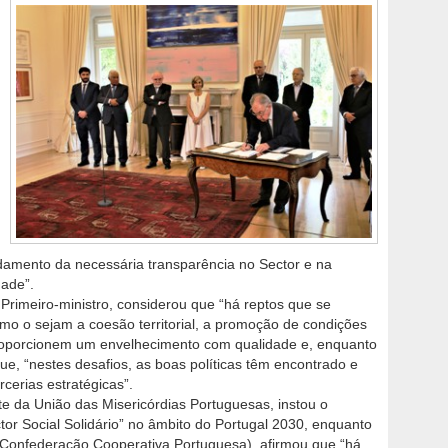
amento da necessária transparência no Sector e na
dade”.
o Primeiro-ministro, considerou que “há reptos que se
mo o sejam a coesão territorial, a promoção de condições
proporcionem um envelhecimento com qualidade e, enquanto
que, “nestes desafios, as boas políticas têm encontrado e
rcerias estratégicas”.
e da União das Misericórdias Portuguesas, instou o
ctor Social Solidário” no âmbito do Portugal 2030, enquanto
Confederação Cooperativa Portuguesa), afirmou que “há