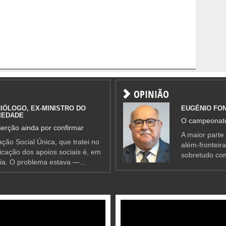
OPINIÃO
IÓLOGO, EX-MINISTRO DO
EUGÉNIO FO
IEDADE
O campeonato
erção ainda por confirmar
A maior parte
ção Social Única, que tratei no
além-fronteir
ificação dos apoios sociais é, em
sobretudo co
ia. O problema estava —...