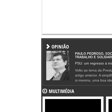
OPINIÃO
PAULO PEDROSO, SOC
TRABALHO E SOLIDAR
PSU: um regresso à ins
Volto ao tema da Presta
artigo anterior. A simpl
si mesma, uma boa ide
MULTIMÉDIA