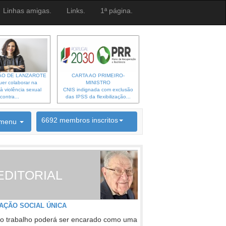
Linhas amigas.
Links.
1ª página.
O DE LANZAROTE
CARTA AO PRIMEIRO-
er colaborar na
MINISTRO
à violência sexual
CNIS indignada com exclusão
contra...
das IPSS da flexibilização...
menu
6692 membros inscritos
INSCRIÇÃO NEWSLETTER
EDITORIAL
AÇÃO SOCIAL ÚNICA
o trabalho poderá ser encarado como uma