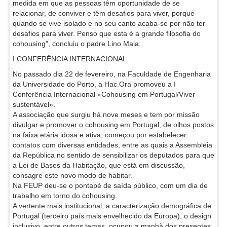
medida em que as pessoas têm oportunidade de se
relacionar, de conviver e têm desafios para viver, porque
quando se vive isolado e no seu canto acaba-se por não ter
desafios para viver. Penso que esta é a grande filosofia do
cohousing”, concluiu o padre Lino Maia.
I CONFERÊNCIA INTERNACIONAL
No passado dia 22 de fevereiro, na Faculdade de Engenharia
da Universidade do Porto, a Hac.Ora promoveu a I
Conferência Internacional «Cohousing em Portugal/Viver
sustentável».
A associação que surgiu há nove meses e tem por missão
divulgar e promover o cohousing em Portugal, de olhos postos
na faixa etária idosa e ativa, começou por estabelecer
contatos com diversas entidades, entre as quais a Assembleia
da República no sentido de sensibilizar os deputados para que
a Lei de Bases da Habitação, que está em discussão,
consagre este novo modo de habitar.
Na FEUP deu-se o pontapé de saída público, com um dia de
trabalho em torno do cohousing.
A vertente mais institucional, a caracterização demográfica de
Portugal (terceiro país mais envelhecido da Europa), o design
inclusivo, entre outros temas, ocupou a manhã dos presentes,