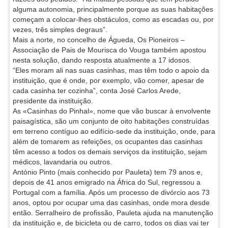
alguma autonomia, principalmente porque as suas habitações
começam a colocar-lhes obstáculos, como as escadas ou, por
vezes, três simples degraus”.
Mais a norte, no concelho de Águeda, Os Pioneiros –
Associação de Pais de Mourisca do Vouga também apostou
nesta solução, dando resposta atualmente a 17 idosos.
“Eles moram ali nas suas casinhas, mas têm todo o apoio da
instituição, que é onde, por exemplo, vão comer, apesar de
cada casinha ter cozinha”, conta José Carlos Arede,
presidente da instituição.
As «Casinhas do Pinhal», nome que vão buscar à envolvente
paisagística, são um conjunto de oito habitações construídas
em terreno contíguo ao edifício-sede da instituição, onde, para
além de tomarem as refeições, os ocupantes das casinhas
têm acesso a todos os demais serviços da instituição, sejam
médicos, lavandaria ou outros.
António Pinto (mais conhecido por Pauleta) tem 79 anos e,
depois de 41 anos emigrado na África do Sul, regressou a
Portugal com a família. Após um processo de divórcio aos 73
anos, optou por ocupar uma das casinhas, onde mora desde
então. Serralheiro de profissão, Pauleta ajuda na manutenção
da instituição e, de bicicleta ou de carro, todos os dias vai ter