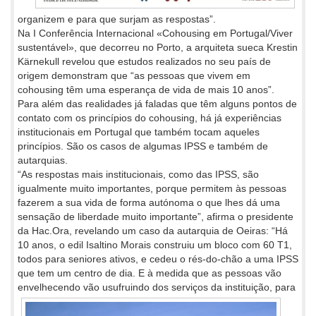
organizem e para que surjam as respostas”.
Na I Conferência Internacional «Cohousing em Portugal/Viver
sustentável», que decorreu no Porto, a arquiteta sueca Krestin
Kärnekull revelou que estudos realizados no seu país de
origem demonstram que “as pessoas que vivem em
cohousing têm uma esperança de vida de mais 10 anos”.
Para além das realidades já faladas que têm alguns pontos de
contato com os princípios do cohousing, há já experiências
institucionais em Portugal que também tocam aqueles
princípios. São os casos de algumas IPSS e também de
autarquias.
“As respostas mais institucionais, como das IPSS, são
igualmente muito importantes, porque permitem às pessoas
fazerem a sua vida de forma autónoma o que lhes dá uma
sensação de liberdade muito importante”, afirma o presidente
da Hac.Ora, revelando um caso da autarquia de Oeiras: “Há
10 anos, o edil Isaltino Morais construiu um bloco com 60 T1,
todos para seniores ativos, e cedeu o rés-do-chão a uma IPSS
que tem um centro de dia. E à medida que as pessoas vão
envelhecendo vão usufruindo dos serviços da instituição, para