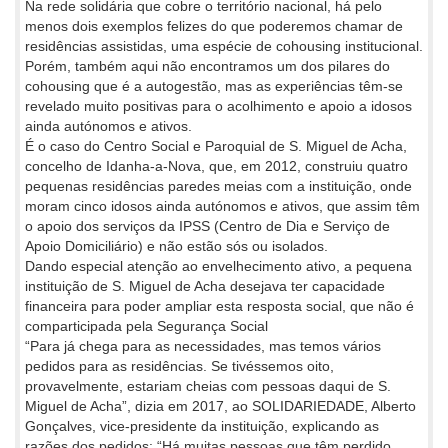
Na rede solidária que cobre o território nacional, há pelo
menos dois exemplos felizes do que poderemos chamar de
residências assistidas, uma espécie de cohousing institucional.
Porém, também aqui não encontramos um dos pilares do
cohousing que é a autogestão, mas as experiências têm-se
revelado muito positivas para o acolhimento e apoio a idosos
ainda autónomos e ativos.
É o caso do Centro Social e Paroquial de S. Miguel de Acha,
concelho de Idanha-a-Nova, que, em 2012, construiu quatro
pequenas residências paredes meias com a instituição, onde
moram cinco idosos ainda autónomos e ativos, que assim têm
o apoio dos serviços da IPSS (Centro de Dia e Serviço de
Apoio Domiciliário) e não estão sós ou isolados.
Dando especial atenção ao envelhecimento ativo, a pequena
instituição de S. Miguel de Acha desejava ter capacidade
financeira para poder ampliar esta resposta social, que não é
comparticipada pela Segurança Social
“Para já chega para as necessidades, mas temos vários
pedidos para as residências. Se tivéssemos oito,
provavelmente, estariam cheias com pessoas daqui de S.
Miguel de Acha”, dizia em 2017, ao SOLIDARIEDADE, Alberto
Gonçalves, vice-presidente da instituição, explicando as
razões dos pedidos: “Há muitas pessoas que têm perdido