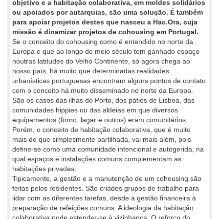
objetivo e a habitação colaborativa, em moldes solidários
ou apoiados por autarquias, são uma solução. É também
para apoiar projetos destes que nasceu a Hac.Ora, cuja
missão é dinamizar projetos de cohousing em Portugal.
Se o conceito do cohousing como é entendido no norte da
Europa e que ao longo de meio século tem ganhado espaço
noutras latitudes do Velho Continente, só agora chega ao
nosso país, há muito que determinadas realidades
urbanísticas portuguesas encontram alguns pontos de contato
com o conceito há muito disseminado no norte da Europa.
São os casos das ilhas do Porto, dos pátios de Lisboa, das
comunidades hippies ou das aldeias em que diversos
equipamentos (forno, lagar e outros) eram comunitários.
Porém, o conceito de habitação colaborativa, que é muito
mais do que simplesmente partilhada, vai mais além, pois
define-se como uma comunidade intencional e autogerida, na
qual espaços e instalações comuns complementam as
habitações privadas.
Tipicamente, a gestão e a manutenção de um cohousing são
feitas pelos residentes. São criados grupos de trabalho para
lidar com as diferentes tarefas, desde a gestão financeira à
preparação de refeições comuns. A ideologia da habitação
colaborativa pode estender-se à vizinhança. O reforço do