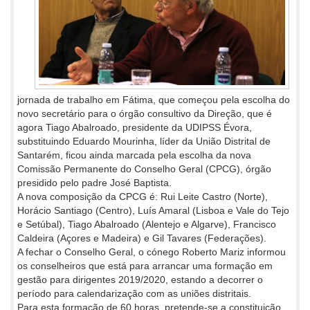
jornada de trabalho em Fátima, que começou pela escolha do
novo secretário para o órgão consultivo da Direção, que é
agora Tiago Abalroado, presidente da UDIPSS Évora,
substituindo Eduardo Mourinha, líder da União Distrital de
Santarém, ficou ainda marcada pela escolha da nova
Comissão Permanente do Conselho Geral (CPCG), órgão
presidido pelo padre José Baptista.
A nova composição da CPCG é: Rui Leite Castro (Norte),
Horácio Santiago (Centro), Luís Amaral (Lisboa e Vale do Tejo
e Setúbal), Tiago Abalroado (Alentejo e Algarve), Francisco
Caldeira (Açores e Madeira) e Gil Tavares (Federações).
A fechar o Conselho Geral, o cónego Roberto Mariz informou
os conselheiros que está para arrancar uma formação em
gestão para dirigentes 2019/2020, estando a decorrer o
período para calendarização com as uniões distritais.
Para esta formação de 60 horas, pretende-se a constituição