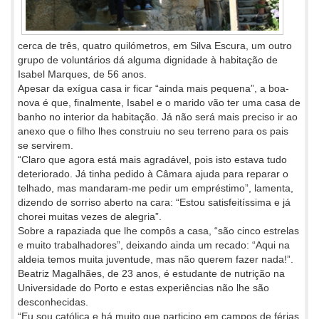
cerca de três, quatro quilómetros, em Silva Escura, um outro
grupo de voluntários dá alguma dignidade à habitação de
Isabel Marques, de 56 anos.
Apesar da exígua casa ir ficar “ainda mais pequena”, a boa-
nova é que, finalmente, Isabel e o marido vão ter uma casa de
banho no interior da habitação. Já não será mais preciso ir ao
anexo que o filho lhes construiu no seu terreno para os pais
se servirem.
“Claro que agora está mais agradável, pois isto estava tudo
deteriorado. Já tinha pedido à Câmara ajuda para reparar o
telhado, mas mandaram-me pedir um empréstimo”, lamenta,
dizendo de sorriso aberto na cara: “Estou satisfeitíssima e já
chorei muitas vezes de alegria”.
Sobre a rapaziada que lhe compôs a casa, “são cinco estrelas
e muito trabalhadores”, deixando ainda um recado: “Aqui na
aldeia temos muita juventude, mas não querem fazer nada!”.
Beatriz Magalhães, de 23 anos, é estudante de nutrição na
Universidade do Porto e estas experiências não lhe são
desconhecidas.
“Eu sou católica e há muito que participo em campos de férias