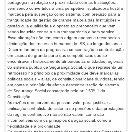
pedagogia na relação de proximidade com as Instituições,
vêm sendo convertidos a uma perspetiva fiscalizadora hostil e
marcada pela suspeição como sistema, com prejuízo para a
tranquilidade da gestão da grande maioria das Instituições –
gestão cuja qualidade é o oposto ao preconceito que vem
sendo induzido contra a sua transparência e bom serviço.
Essa alteração não tem como origem apenas a reconhecida
diminuição dos recursos humanos do ISS, ao longo dos anos.
Decorre também da progressiva concentração e centralização
em Lisboa de grande parte das competências que se
encontravam historicamente atribuídas às entidades regionais
do sistema público de Segurança Social, o que representa um
retrocesso no princípio da proximidade que deve marcar as
políticas sociais – aliás, de constitucionalidade duvidosa, tendo
em conta o princípio da efetiva descentralização do sistema
de Segurança Social consagrado pelo art.º 63º, 1 da
Constituição.
As razões que porventura possam valer para justificar a
unificação centralista do sistema de pensões e das prestações
do regime contributivo não só não valem, como são
incompatíveis com os princípios da ação social, como a
flexibilidade e a proximidade.
Os grupos de trabalho constituídos no âmbito dos Protocolos