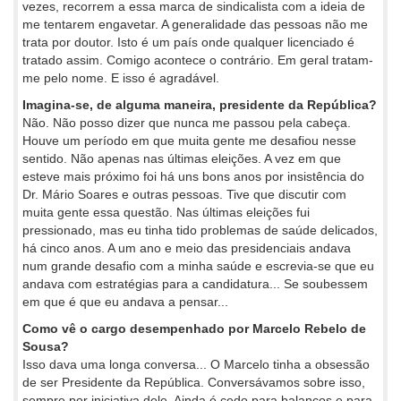
vezes, recorrem a essa marca de sindicalista com a ideia de
me tentarem engavetar. A generalidade das pessoas não me
trata por doutor. Isto é um país onde qualquer licenciado é
tratado assim. Comigo acontece o contrário. Em geral tratam-
me pelo nome. E isso é agradável.
Imagina-se, de alguma maneira, presidente da República?
Não. Não posso dizer que nunca me passou pela cabeça.
Houve um período em que muita gente me desafiou nesse
sentido. Não apenas nas últimas eleições. A vez em que
esteve mais próximo foi há uns bons anos por insistência do
Dr. Mário Soares e outras pessoas. Tive que discutir com
muita gente essa questão. Nas últimas eleições fui
pressionado, mas eu tinha tido problemas de saúde delicados,
há cinco anos. A um ano e meio das presidenciais andava
num grande desafio com a minha saúde e escrevia-se que eu
andava com estratégias para a candidatura... Se soubessem
em que é que eu andava a pensar...
Como vê o cargo desempenhado por Marcelo Rebelo de
Sousa?
Isso dava uma longa conversa... O Marcelo tinha a obsessão
de ser Presidente da República. Conversávamos sobre isso,
sempre por iniciativa dele. Ainda é cedo para balanços e para