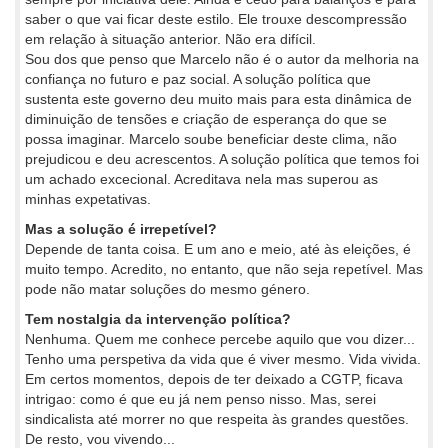
saber o que vai ficar deste estilo. Ele trouxe descompressão
em relação à situação anterior. Não era difícil.
Sou dos que penso que Marcelo não é o autor da melhoria na
confiança no futuro e paz social. A solução política que
sustenta este governo deu muito mais para esta dinâmica de
diminuição de tensões e criação de esperança do que se
possa imaginar. Marcelo soube beneficiar deste clima, não
prejudicou e deu acrescentos. A solução política que temos foi
um achado excecional. Acreditava nela mas superou as
minhas expetativas.
Mas a solução é irrepetível?
Depende de tanta coisa. E um ano e meio, até às eleições, é
muito tempo. Acredito, no entanto, que não seja repetível. Mas
pode não matar soluções do mesmo género.
Tem nostalgia da intervenção política?
Nenhuma. Quem me conhece percebe aquilo que vou dizer...
Tenho uma perspetiva da vida que é viver mesmo. Vida vivida.
Em certos momentos, depois de ter deixado a CGTP, ficava
intrigao: como é que eu já nem penso nisso. Mas, serei
sindicalista até morrer no que respeita às grandes questões.
De resto, vou vivendo...