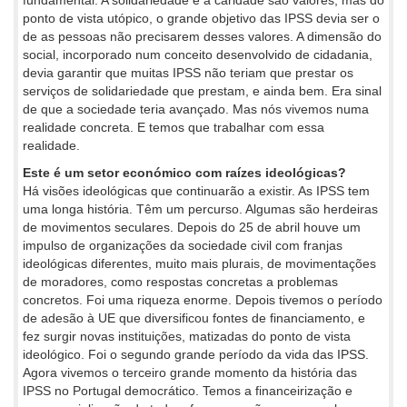
fundamental. A solidariedade e a caridade são valores, mas do
ponto de vista utópico, o grande objetivo das IPSS devia ser o
de as pessoas não precisarem desses valores. A dimensão do
social, incorporado num conceito desenvolvido de cidadania,
devia garantir que muitas IPSS não teriam que prestar os
serviços de solidariedade que prestam, e ainda bem. Era sinal
de que a sociedade teria avançado. Mas nós vivemos numa
realidade concreta. E temos que trabalhar com essa
realidade.
Este é um setor económico com raízes ideológicas?
Há visões ideológicas que continuarão a existir. As IPSS tem
uma longa história. Têm um percurso. Algumas são herdeiras
de movimentos seculares. Depois do 25 de abril houve um
impulso de organizações da sociedade civil com franjas
ideológicas diferentes, muito mais plurais, de movimentações
de moradores, como respostas concretas a problemas
concretos. Foi uma riqueza enorme. Depois tivemos o período
de adesão à UE que diversificou fontes de financiamento, e
fez surgir novas instituições, matizadas do ponto de vista
ideológico. Foi o segundo grande período da vida das IPSS.
Agora vivemos o terceiro grande momento da história das
IPSS no Portugal democrático. Temos a financeirização e