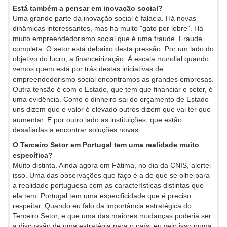
Está também a pensar em inovação social?
Uma grande parte da inovação social é falácia. Há novas
dinâmicas interessantes, mas há muito "gato por lebre". Há
muito empreendedorismo social que é uma fraude. Fraude
completa. O setor está debaixo desta pressão. Por um lado do
objetivo do lucro, a financeirização. À escala mundial quando
vemos quem está por trás destas iniciativas de
empreendedorismo social encontramos as grandes empresas.
Outra tensão é com o Estado, que tem que financiar o setor, é
uma evidência. Como o dinheiro sai do orçamento de Estado
uns dizem que o valor é elevado outros dizem que vai ter que
aumentar. E por outro lado as instituições, que estão
desafiadas a encontrar soluções novas.
O Terceiro Setor em Portugal tem uma realidade muito
específica?
Muito distinta. Ainda agora em Fátima, no dia da CNIS, alertei
isso. Uma das observações que faço é a de que se olhe para
a realidade portuguesa com as características distintas que
ela tem. Portugal tem uma especificidade que é preciso
respeitar. Quando eu falo da importância estratégica do
Terceiro Setor, e que uma das maiores mudanças poderia ser
a discussão de uma estratégia para o país, eu vejo isso numa