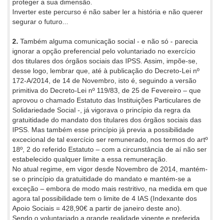
proteger a sua dimensão.
Inverter este percurso é não saber ler a história e não querer
segurar o futuro...
2.
Também alguma comunicação social - e não só - parecia
ignorar a opção preferencial pelo voluntariado no exercício
dos titulares dos órgãos sociais das IPSS. Assim, impõe-se,
desse logo, lembrar que, até à publicação do Decreto-Lei nº
172-A/2014, de 14 de Novembro, isto é, seguindo a versão
primitiva do Decreto-Lei nº 119/83, de 25 de Fevereiro – que
aprovou o chamado Estatuto das Instituições Particulares de
Solidariedade Social -, já vigorava o princípio da regra da
gratuitidade do mandato dos titulares dos órgãos sociais das
IPSS. Mas também esse princípio já previa a possibilidade
excecional de tal exercício ser remunerado, nos termos do artº
18º, 2 do referido Estatuto – com a circunstância de aí não ser
estabelecido qualquer limite a essa remuneração.
No atual regime, em vigor desde Novembro de 2014, mantém-
se o princípio da gratuitidade do mandato e mantém-se a
exceção – embora de modo mais restritivo, na medida em que
agora tal possibilidade tem o limite de 4 IAS (Indexante dos
Apoio Sociais = 428,90€ a partir de janeiro deste ano).
Sendo o voluntariado a grande realidade vigente e preferida,