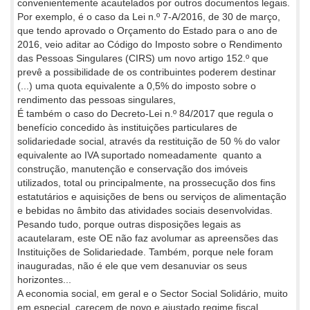
convenientemente acautelados por outros documentos legais.
Por exemplo, é o caso da Lei n.º 7-A/2016, de 30 de março,
que tendo aprovado o Orçamento do Estado para o ano de
2016, veio aditar ao Código do Imposto sobre o Rendimento
das Pessoas Singulares (CIRS) um novo artigo 152.º que
prevê a possibilidade de os contribuintes poderem destinar
(...) uma quota equivalente a 0,5% do imposto sobre o
rendimento das pessoas singulares,
É também o caso do Decreto-Lei n.º 84/2017 que regula o
benefício concedido às instituições particulares de
solidariedade social, através da restituição de 50 % do valor
equivalente ao IVA suportado nomeadamente quanto a
construção, manutenção e conservação dos imóveis
utilizados, total ou principalmente, na prossecução dos fins
estatutários e aquisições de bens ou serviços de alimentação
e bebidas no âmbito das atividades sociais desenvolvidas.
Pesando tudo, porque outras disposições legais as
acautelaram, este OE não faz avolumar as apreensões das
Instituições de Solidariedade. Também, porque nele foram
inauguradas, não é ele que vem desanuviar os seus
horizontes...
A economia social, em geral e o Sector Social Solidário, muito
em especial, carecem de novo e ajustado regime fiscal.