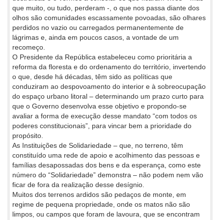
que muito, ou tudo, perderam -, o que nos passa diante dos
olhos são comunidades escassamente povoadas, são olhares
perdidos no vazio ou carregados permanentemente de
lágrimas e, ainda em poucos casos, a vontade de um
recomeço.
O Presidente da República estabeleceu como prioritária a
reforma da floresta e do ordenamento do território, invertendo
o que, desde há décadas, têm sido as políticas que
conduziram ao despovoamento do interior e à sobreocupação
do espaço urbano litoral – determinando um prazo curto para
que o Governo desenvolva esse objetivo e propondo-se
avaliar a forma de execução desse mandato “com todos os
poderes constitucionais”, para vincar bem a prioridade do
propósito.
As Instituições de Solidariedade – que, no terreno, têm
constituído uma rede de apoio e acolhimento das pessoas e
famílias desapossadas dos bens e da esperança, como este
número do “Solidariedade” demonstra – não podem nem vão
ficar de fora da realização desse desígnio.
Muitos dos terrenos ardidos são pedaços de monte, em
regime de pequena propriedade, onde os matos não são
limpos, ou campos que foram de lavoura, que se encontram