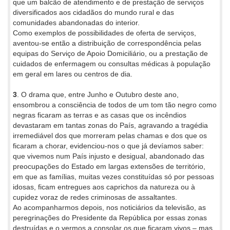
que um balcão de atendimento e de prestação de serviços
diversificados aos cidadãos do mundo rural e das
comunidades abandonadas do interior.
Como exemplos de possibilidades de oferta de serviços,
aventou-se então a distribuição de correspondência pelas
equipas do Serviço de Apoio Domiciliário, ou a prestação de
cuidados de enfermagem ou consultas médicas à população
em geral em lares ou centros de dia.
3
. O drama que, entre Junho e Outubro deste ano,
ensombrou a consciência de todos de um tom tão negro como
negras ficaram as terras e as casas que os incêndios
devastaram em tantas zonas do País, agravando a tragédia
irremediável dos que morreram pelas chamas e dos que os
ficaram a chorar, evidenciou-nos o que já devíamos saber:
que vivemos num País injusto e desigual, abandonado das
preocupações do Estado em largas extensões de território,
em que as famílias, muitas vezes constituídas só por pessoas
idosas, ficam entregues aos caprichos da natureza ou à
cupidez voraz de redes criminosas de assaltantes.
Ao acompanharmos depois, nos noticiários da televisão, as
peregrinações do Presidente da República por essas zonas
destruídas e o vermos a consolar os que ficaram vivos – mas