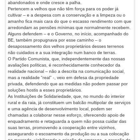
abandonados e onde cresce a palha.
Pertencem a velhos que não têm força para os poder já
cultivar – e a despesa com a conservação e a limpeza ou o
amanho fica mais cara do que o escasso rendimento com que
arredondam as pensões mínimas que normalmente recebem.
Alguns defendem – e o Governo, no início, acompanhado do
BE, também propugnava por esse caminho – o
desapossamento dos velhos proprietários desses terrenos
não cuidados e a sua integração num banco de terras.
O Partido Comunista, que, independentemente das nossas
avaliações políticas, é reconhecidamente conhecedor da
realidade nacional – não a descrita na comunicação social,
mas a realidade “real” -, veio em defesa da propriedade
privada, defendendo que as medidas não podem passar por
soluções hostis a esses proprietários.
As Instituições de Solidariedade, que, no mundo do interior
rural e da raia, já constituem um balcão multipolar de serviços
e uma agência de desenvolvimento local, podem ser
chamadas a colaborar nesse esforço, oferecendo apoio de
enquadramento e retaguarda a quem não possa cuidar das
suas terras, promovendo a cooperação entre vizinhos,
assegurando o escoamento da produção ou a sua colocação
no mercado, viabilizando a criação de emprego, a geração de