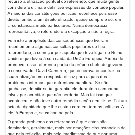
recurso à utilização pontual do referendo, que muita gente
considera a última e definitiva expressão da vontade popular.
A maioria das constituições políticas reconhece pois esse
direito, embora um direito utilizado, quase sempre e só, em
circunstâncias muito particulares. Numa democracia
representativa, o referendo é a excepção e não a regra.
Vem isto a propósito das consequências que tiveram
recentemente algumas consultas populares de tipo
referendário, a começar por aquela que teve lugar no Reino
Unido e que levou à sua saída da União Europeia. A ideia de
promover esse referendo partiu do próprio chefe do governo,
o conservador David Cameron, que esperava encontrar na
sua realização uma resposta eficaz para alguns dos
problemas internos que enfrentava na altura. Se não
ganhasse, demitir-se-ia, garantiu ele durante a campanha,
talvez por acreditar que não perderia. Mas foi isso que
aconteceu, e não teve outro remédio senão demitir-se. Foi um
acto de dignidade que lhe custou caro em termos políticos. A
ele, à Europa e, se calhar, ao país.
O grande problema dos referendos é que estes são
dominados, geralmente, mais por emoções circunstanciais do
que pela reflexão, mais pelo imediatismo do que por uma