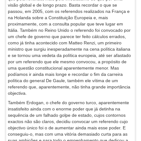
visão global e de longo prazo. Basta recordar o que se
passou, em 2005, com os referendos realizados na França e
na Holanda sobre a Constituição Europeia e, mais
proximamente, com a consulta popular que teve lugar em
Itália. Também no Reino Unido o referendo foi convocado por
um chefe de governo que parece ter feito cálculos errados,
como já tinha acontecido com Matteo Renzi, um primeiro
ministro que surgiu inesperadamente na cena política italiana
e se tornou uma vedeta da política europeia, até ser afastado
por um referendo que ele mesmo convocou, a propósito de
uma questão constitucional aparentemente menor. Mas
podíamos ir ainda mais longe e recordar o fim da carreira
política do general De Gaule, também ele vítima de um
referendo que, aparentemente, não tinha grande importância
objectiva.
Também Erdogan, o chefe do governo turco, aparentemente
insatisfeito ainda com o enorme poder que já detinha na
sequência de um falhado golpe de estado, cujos contornos
exactos não são claros, decidiu convocar um referendo cujo
objectivo único foi o de aumentar ainda mais esse poder. E
conseguiu-o, mas com uma vitória demasiado curta para as
suas ambições e para todo o empenhamento que dedicou a