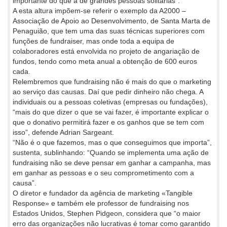
importante do que a de grandes pessoas solitárias”.
A esta altura impõem-se referir o exemplo da A2000 –
Associação de Apoio ao Desenvolvimento, de Santa Marta de
Penaguião, que tem uma das suas técnicas superiores com
funções de fundraiser, mas onde toda a equipa de
colaboradores está envolvida no projeto de angariação de
fundos, tendo como meta anual a obtenção de 600 euros
cada.
Relembremos que fundraising não é mais do que o marketing
ao serviço das causas. Daí que pedir dinheiro não chega. A
individuais ou a pessoas coletivas (empresas ou fundações),
“mais do que dizer o que se vai fazer, é importante explicar o
que o donativo permitirá fazer e os ganhos que se tem com
isso”, defende Adrian Sargeant.
“Não é o que fazemos, mas o que conseguimos que importa”,
sustenta, sublinhando: “Quando se implementa uma ação de
fundraising não se deve pensar em ganhar a campanha, mas
em ganhar as pessoas e o seu comprometimento com a
causa”.
O diretor e fundador da agência de marketing «Tangible
Response» e também ele professor de fundraising nos
Estados Unidos, Stephen Pidgeon, considera que “o maior
erro das organizações não lucrativas é tomar como garantido