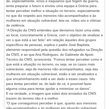
de, especialmente, sírios e iraquianos que fogem da guerra,
tenta preparar o futuro e enviou uma equipa à Grécia para
tentar perceber melhor a situação no terreno, especialmente
no que diz respeito aos menores não-acompanhados e às
mulheres em situação vulnerável, leia-se, mães sós e vítimas
de violência.
“A Direção da CNIS entendeu que devíamos fazer uma visita
ao local, concretamente à Grécia, com o objetivo de sinalizar e
ver o que está a ser feito” em relação àqueles dois grupos
específicos de pessoas, explica o padre José Baptista,
elemento responsável pela questão dos refugiados na Direção
da CNIS, e ao que Ana Rodrigues, do Gabinete de Apoio
Técnico da CNIS, acrescenta: “Fomos tentar perceber como é
que está a situação no terreno, ou seja, se os casos mais
vulneráveis, seja de menores não-acompanhados, seja das
mulheres em situação vulnerável, estão a ser sinalizados e
que encaminhamento está a ser dado a esses casos. Isto
para tentar perceber se, do lado de cá, é possível fazer
alguma coisa para tentar ajudar a minimizar os danos”.
E na verdade, a imagem que estes dois enviados da CNIS
trazem do terreno não é a melhor.
“O que conseguimos perceber é que, quanto aos menores
não-acompanhados e às mulheres em situação vulnerável,