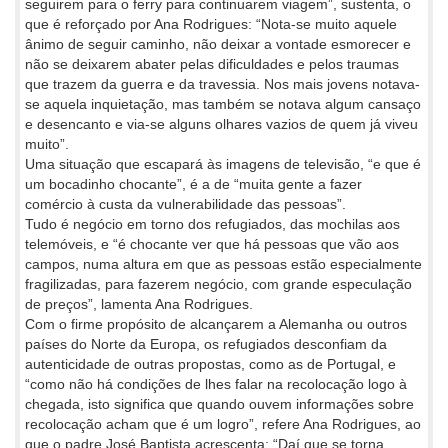
seguirem para o ferry para continuarem viagem”, sustenta, o
que é reforçado por Ana Rodrigues: “Nota-se muito aquele
ânimo de seguir caminho, não deixar a vontade esmorecer e
não se deixarem abater pelas dificuldades e pelos traumas
que trazem da guerra e da travessia. Nos mais jovens notava-
se aquela inquietação, mas também se notava algum cansaço
e desencanto e via-se alguns olhares vazios de quem já viveu
muito”.
Uma situação que escapará às imagens de televisão, “e que é
um bocadinho chocante”, é a de “muita gente a fazer
comércio à custa da vulnerabilidade das pessoas”.
Tudo é negócio em torno dos refugiados, das mochilas aos
telemóveis, e “é chocante ver que há pessoas que vão aos
campos, numa altura em que as pessoas estão especialmente
fragilizadas, para fazerem negócio, com grande especulação
de preços”, lamenta Ana Rodrigues.
Com o firme propósito de alcançarem a Alemanha ou outros
países do Norte da Europa, os refugiados desconfiam da
autenticidade de outras propostas, como as de Portugal, e
“como não há condições de lhes falar na recolocação logo à
chegada, isto significa que quando ouvem informações sobre
recolocação acham que é um logro”, refere Ana Rodrigues, ao
que o padre José Baptista acrescenta: “Daí que se torna