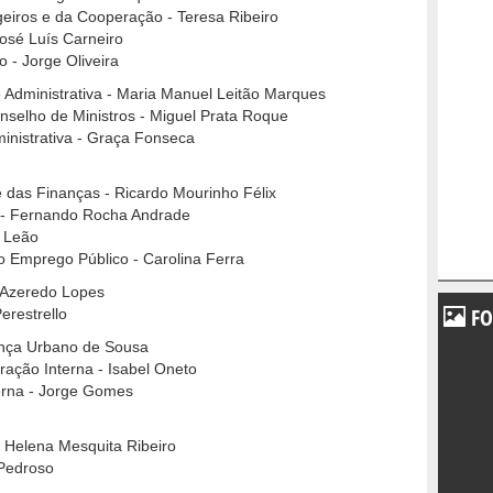
eiros e da Cooperação - Teresa Ribeiro
osé Luís Carneiro
o - Jorge Oliveira
 Administrativa - Maria Manuel Leitão Marques
nselho de Ministros - Miguel Prata Roque
inistrativa - Graça Fonseca
e das Finanças - Ricardo Mourinho Félix
s - Fernando Rocha Andrade
o Leão
o Emprego Público - Carolina Ferra
o Azeredo Lopes
FO
erestrello
tança Urbano de Sousa
ração Interna - Isabel Oneto
terna - Jorge Gomes
- Helena Mesquita Ribeiro
 Pedroso