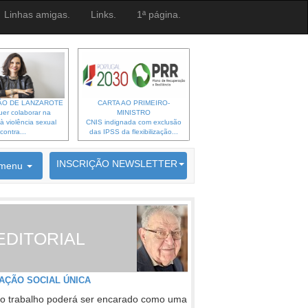
Linhas amigas.
Links.
1ª página.
O DE LANZAROTE
CARTA AO PRIMEIRO-
er colaborar na
MINISTRO
à violência sexual
CNIS indignada com exclusão
contra...
das IPSS da flexibilização...
6692 membros inscritos
INSCRIÇÃO NEWSLETTER
menu
EDITORIAL
AÇÃO SOCIAL ÚNICA
o trabalho poderá ser encarado como uma