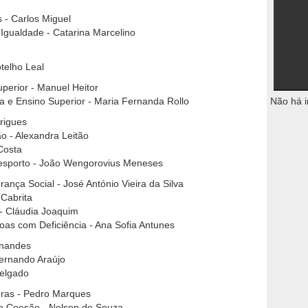
 - Carlos Miguel
 Igualdade - Catarina Marcelino
otelho Leal
uperior - Manuel Heitor
ia e Ensino Superior - Maria Fernanda Rollo
Não há i
rigues
o - Alexandra Leitão
Costa
Desporto - João Wengorovius Meneses
rança Social - José António Vieira da Silva
 Cabrita
 - Cláudia Joaquim
oas com Deficiência - Ana Sofia Antunes
rnandes
Fernando Araújo
Delgado
uras - Pedro Marques
 e Coesão - Nelson de Souza