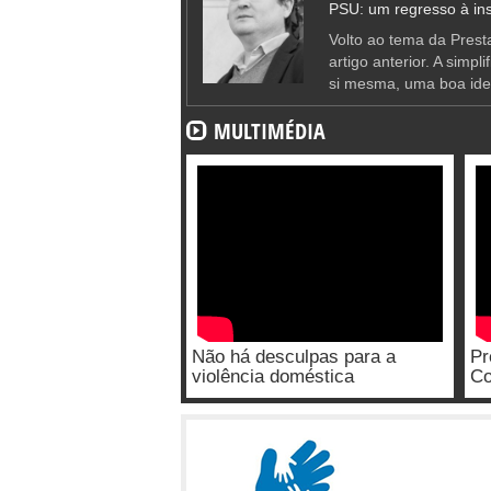
PSU: um regresso à ins
Volto ao tema da Presta
artigo anterior. A simpl
si mesma, uma boa ide
MULTIMÉDIA
Não há desculpas para a
Pr
violência doméstica
Co