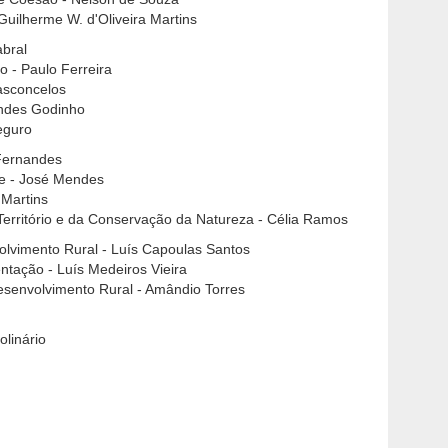
 Guilherme W. d'Oliveira Martins
abral
o - Paulo Ferreira
Vasconcelos
endes Godinho
eguro
 Fernandes
te - José Mendes
 Martins
erritório e da Conservação da Natureza - Célia Ramos
volvimento Rural - Luís Capoulas Santos
entação - Luís Medeiros Vieira
esenvolvimento Rural - Amândio Torres
olinário