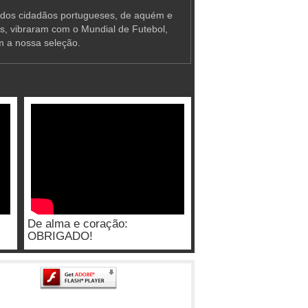
 dos cidadãos portugueses, de aquém e
as, vibraram com o Mundial de Futebol,
m a nossa seleção.
De alma e coração:
OBRIGADO!