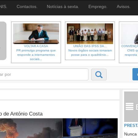
NIS.
Contactos.
Notícias à sexta.
Emprego.
Avisos.
VOLTAR A CASA
UNIÃO DAS IPSS DA...
CONVENÇÃ
PR promulga programa que
Novos órgãos sociais tomaram
CNIS qu
responde a internamentos
posse para o quadriénio...
resposta 
sociais...
no de António Costa
PREST
Nunca 