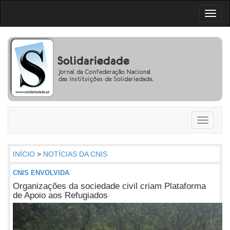
Toggl
naviga
Toggle
navigati
INÍCIO
>
NOTÍCIAS DA CNIS
CNIS ENVOLVIDA
Organizações da sociedade civil criam Plataforma
de Apoio aos Refugiados