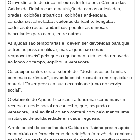
O investimento de cinco mil euros foi feito pela Câmara das
Caldas da Rainha com a aquisição de camas articuladas,
grades, colchões tripartidos, colchões anti-escara,
canadianas, almofadas, cadeiras de banho, bengalas,
cadeiras de rodas, andarilhos, pedaleiras e mesas
basculantes para cama, entre outros.
As ajudas são temporárias e "devem ser devolvidas para que
outros as possam utilizar, mas alguns não serão
reaproveitáveis" pelo que o equipamento irá sendo renovado
ao longo do tempo, explicou a vereadora.
Os equipamentos serão, sobretudo, "destinados às famílias
com mais carências", devendo os interessados em requisitar o
material "fazer prova da sua necessidade junto do serviço
social".
O Gabinete de Ajudas Técnicas irá funcionar como mais um
recurso da rede social do concelho, que, segundo a
vereadora, "até ao final do ano contará com pelo menos uma
instituição de solidariedade em cada freguesia".
A rede social do concelho das Caldas da Rainha presta apoio
comunitário no fornecimento de refeições (através de cantinas
sociais), no apoio do pagamento de rendas ou medicamentos