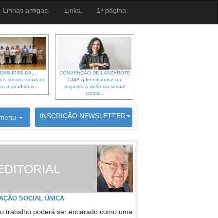
Linhas amigas.
Links.
1ª página.
DAS IPSS DA...
CONVENÇÃO DE LANZAROTE
os sociais tomaram
CNIS quer colaborar na
ra o quadriénio...
resposta à violência sexual
contra...
6692 membros inscritos
INSCRIÇÃO NEWSLETTER
menu
EDITORIAL
AÇÃO SOCIAL ÚNICA
o trabalho poderá ser encarado como uma