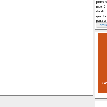
pena a
mas é 
da dig
que to
para o.
Editori