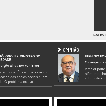
Não há i
OPINIÃO
IÓLOGO, EX-MINISTRO DO
EUGÉNIO FO
IEDADE
O campeonato
erção ainda por confirmar
A maior parte
ção Social Única, que tratei no
além-fronteir
ificação dos apoios sociais é, em
sobretudo co
ia. O problema estava —...