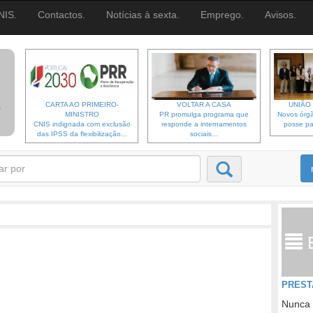
NIS.
Contactos.
Notícias à sexta.
Emprego.
Avisos.
CARTA AO PRIMEIRO-
VOLTAR A CASA
UNIÃO 
MINISTRO
PR promulga programa que
Novos órgã
CNIS indignada com exclusão
responde a internamentos
posse pa
das IPSS da flexibilização...
sociais...
PREST
Nunca 