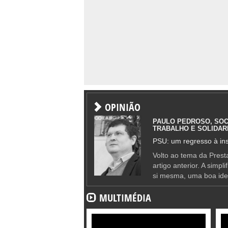
OPINIÃO
PAULO PEDROSO, SOC
TRABALHO E SOLIDAR
PSU: um regresso à ins
Volto ao tema da Presta
artigo anterior. A simpl
si mesma, uma boa ide
MULTIMÉDIA