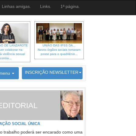
Linhas amigas.
Links.
1ª página.
O DE LANZAROTE
UNIÃO DAS IPSS DA...
er colaborar na
Novos órgãos sociais tomaram
à violência sexual
posse para o quadriénio...
contra...
6692 membros inscritos
INSCRIÇÃO NEWSLETTER
menu
EDITORIAL
AÇÃO SOCIAL ÚNICA
o trabalho poderá ser encarado como uma