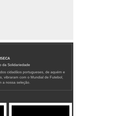
NSECA
 da Solidariedade
 dos cidadãos portugueses, de aquém e
as, vibraram com o Mundial de Futebol,
m a nossa seleção.