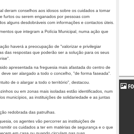
pal deram conselhos aos idosos sobre os cuidados a tomar
s de furtos ou serem enganados por pessoas com
dos alguns desdobráveis com informações e contactos úteis.
lementos que integram a Polícia Municipal, numa ação que
ção haverá a preocupação de "valorizar e privilegiar
as das respostas que poderão ser a solução para os seus
ise".
sido apresentada na freguesia mais afastada do centro de
 deve ser alargado a todo o concelho, "de forma faseada".
ito de o alargar a todo o território", destacou.
FO
zinhos ou em zonas mais isoladas estão identificados, num
os municípios, as instituições de solidariedade e as juntas
ção redobrada das patrulhas.
guesia, os agentes vão percorrer as instituições de
nsmitir os cuidados a ter em matérias de segurança e o que
anecem em casa ou quando circulam nas ruas.