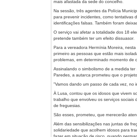
mais afastada da sede do concelho.
Na sessão, três agentes da Polícia Munici
para prevenir incidentes, como tentativa
identificações falsas. Também foram deixa
O serviço vai afetar a totalidade dos 18 e
pretende também ter um efeito dissuasor.
Para a vereadora Hermínia Moreira, nesta a
primeiro as pessoas que estão mais isolad
problemas, em determinado momento de cr
Assinalando o simbolismo de a medida ter 
Paredes, a autarca prometeu que o projeto
"Vamos dando um passo de cada vez, no intu
À Lusa, contou que os idosos que vivem so
trabalho que envolveu os serviços sociais d
de freguesias.
São esses, prometeu, que merecerão aten
Além das sensibilizações nas juntas de fre
solidariedade que acolhem idosos para tra
fazer em situação de risco, quando perm