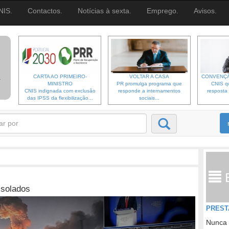
NIS.
Contactos.
Notícias à sexta.
Emprego.
Avisos.
CARTA AO PRIMEIRO-
VOLTAR A CASA
CONVENÇÃ
MINISTRO
PR promulga programa que
CNIS qu
CNIS indignada com exclusão
responde a internamentos
resposta 
das IPSS da flexibilização...
sociais...
isolados
PREST
Nunca 