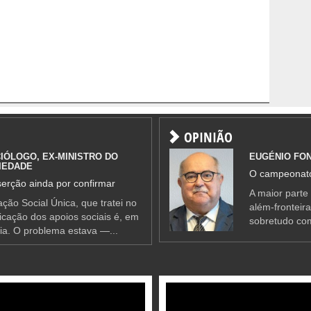
OPINIÃO
IÓLOGO, EX-MINISTRO DO
EUGÉNIO FO
IEDADE
O campeonato
erção ainda por confirmar
A maior parte
ção Social Única, que tratei no
além-fronteir
ificação dos apoios sociais é, em
sobretudo co
ia. O problema estava —...