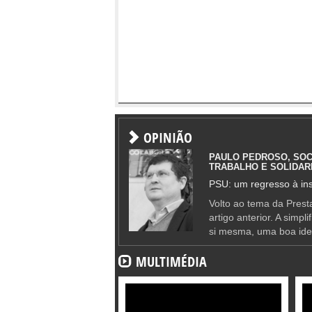
OPINIÃO
PAULO PEDROSO, SOC
TRABALHO E SOLIDAR
PSU: um regresso à ins
Volto ao tema da Presta
artigo anterior. A simpl
si mesma, uma boa ide
MULTIMÉDIA