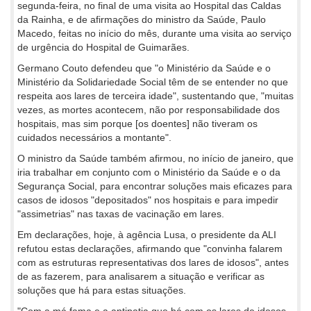
segunda-feira, no final de uma visita ao Hospital das Caldas
da Rainha, e de afirmações do ministro da Saúde, Paulo
Macedo, feitas no início do mês, durante uma visita ao serviço
de urgência do Hospital de Guimarães.
Germano Couto defendeu que "o Ministério da Saúde e o
Ministério da Solidariedade Social têm de se entender no que
respeita aos lares de terceira idade", sustentando que, "muitas
vezes, as mortes acontecem, não por responsabilidade dos
hospitais, mas sim porque [os doentes] não tiveram os
cuidados necessários a montante".
O ministro da Saúde também afirmou, no início de janeiro, que
iria trabalhar em conjunto com o Ministério da Saúde e o da
Segurança Social, para encontrar soluções mais eficazes para
casos de idosos "depositados" nos hospitais e para impedir
"assimetrias" nas taxas de vacinação em lares.
Em declarações, hoje, à agência Lusa, o presidente da ALI
refutou estas declarações, afirmando que "convinha falarem
com as estruturas representativas dos lares de idosos", antes
de as fazerem, para analisarem a situação e verificar as
soluções que há para estas situações.
"Com a má fama e a antipatia que há com os lares de idosos,