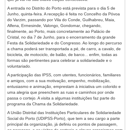
A entrada no Distrito do Porto está prevista para o dia 5 de
Junho, quinta-feira. A recepção é feita no Concelho da Póvoa
do Varzim, passando por Vila do Conde, Guilhabreu, Maia,
Alfena, Ermesinde, Valongo, Gondomar, chegando,
finalmente, ao Porto, mais concretamente ao Palácio de
Cristal, no dia 7 de Junho, para o encerramento da grande
Festa da Solidariedade e do Congresso. Ao longo do percurso
a chama poderá ser transportada a pé, de carro, a cavalo, de
bicicleta, de motociclo, de balão, de barco... enfim, todas as
formas são pertinentes para celebrar a solidariedade e o
voluntariado.
A participação das IPSS, com utentes, funcionários, familiares
e amigos, com a sua motivação, empenho, mobilização,
entusiasmo e animação, emprestam à iniciativa um colorido e
uma alegria que preenchem as ruas e caminhos por onde
passa o cortejo. A visita a algumas instituições faz parte do
programa da Chama da Solidariedade.
A União Distrital das Instituições Particulares de Solidariedade
Social do Porto (UDIPSS-Porto), que tem a seu cargo a parte
principal da organização, já definiu os pontos de passagem,
as paragens, e as visitas de cortesia a alguns organismos com