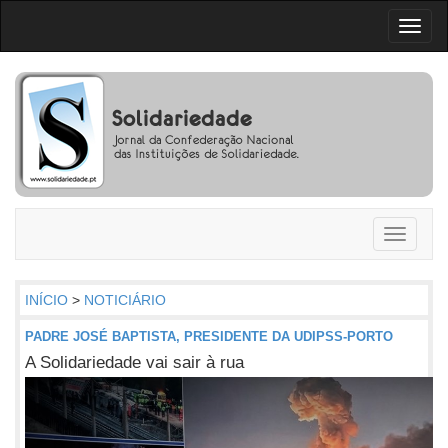
Toggl
naviga
Toggle
navigati
INÍCIO
>
NOTICIÁRIO
PADRE JOSÉ BAPTISTA, PRESIDENTE DA UDIPSS-PORTO
A Solidariedade vai sair à rua