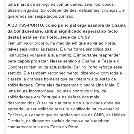
uma marca de serviço às comunidades, seja nos idosos,
desempregados, toxicodependentes, deficientes, crianças... e
queremos ser respeitados por isso.
A UDIPSS-PORTO, como principal organizadora da Chama
da Solidariedade, atribui significado especial ao facto
desta Festa ser no Porto, sede da CNIS?
Tem um valor próprio, na medida em que ao vir ao Norte,
talvez seja voltar às raízes. É uma forma simbólica das
Instituições voltarem à sua matriz. É importante reaprender
para depois projectar. Nesse sentido a Chama, a Festa e o
Congresso têm muita actualidade. Ser no Porto reforça esse
sentido. E é também reconhecimento, dizendo-o com toda a
clareza, a grandes homens que se votaram à questão da
solidariedade. Entre eles destacamos o padre Lino Maia. É
uma figura incontornável, do meu ponto de vista, da
solidariedade em Portugal e na defesa dos mais
desprotegidos. O ser na sua terra e na sua cidade onde ele
aprendeu a ser solidário tem um significado muito especial.
Por isso, eu espero que os orgãos sociais da CNIS, as Uniões
Distritais, os dirigentes sociais de todo o país também
compareceram a esta Festa do Porto.