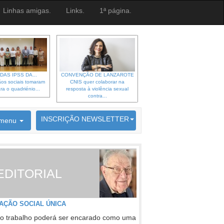
Linhas amigas.
Links.
1ª página.
DAS IPSS DA...
CONVENÇÃO DE LANZAROTE
os sociais tomaram
CNIS quer colaborar na
ra o quadriénio...
resposta à violência sexual
contra...
6692 membros inscritos
INSCRIÇÃO NEWSLETTER
menu
EDITORIAL
AÇÃO SOCIAL ÚNICA
o trabalho poderá ser encarado como uma