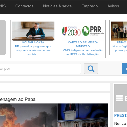
NIS.
Contactos.
Notícias à sexta.
Emprego.
Avisos.
VOLTAR A CASA
CARTA AO PRIMEIRO-
UNIÃO 
PR promulga programa que
MINISTRO
Novos órgã
responde a internamentos
CNIS indignada com exclusão
posse pa
sociais...
das IPSS da flexibilização...
menagem ao Papa
PREST
Nunca 