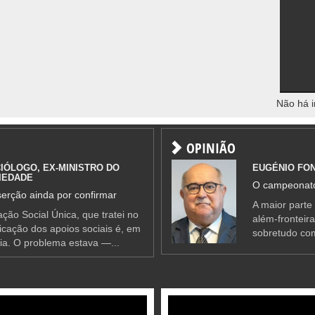
Não há i
OPINIÃO
IÓLOGO, EX-MINISTRO DO
EUGÉNIO FO
IEDADE
O campeonato
erção ainda por confirmar
A maior parte
ção Social Única, que tratei no
além-fronteir
ificação dos apoios sociais é, em
sobretudo co
ia. O problema estava —...