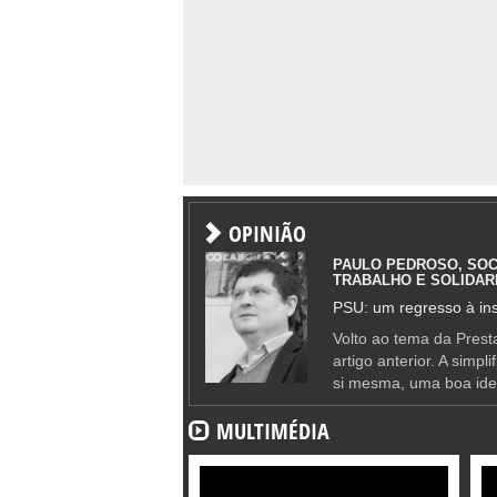
OPINIÃO
PAULO PEDROSO, SOC
TRABALHO E SOLIDAR
PSU: um regresso à ins
Volto ao tema da Presta
artigo anterior. A simpl
si mesma, uma boa ide
MULTIMÉDIA