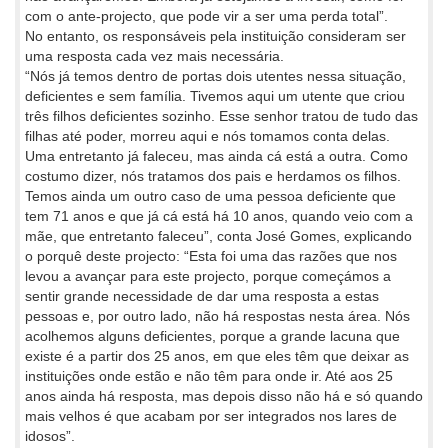
com o ante-projecto, que pode vir a ser uma perda total”.
No entanto, os responsáveis pela instituição consideram ser
uma resposta cada vez mais necessária.
“Nós já temos dentro de portas dois utentes nessa situação,
deficientes e sem família. Tivemos aqui um utente que criou
três filhos deficientes sozinho. Esse senhor tratou de tudo das
filhas até poder, morreu aqui e nós tomamos conta delas.
Uma entretanto já faleceu, mas ainda cá está a outra. Como
costumo dizer, nós tratamos dos pais e herdamos os filhos.
Temos ainda um outro caso de uma pessoa deficiente que
tem 71 anos e que já cá está há 10 anos, quando veio com a
mãe, que entretanto faleceu”, conta José Gomes, explicando
o porquê deste projecto: “Esta foi uma das razões que nos
levou a avançar para este projecto, porque começámos a
sentir grande necessidade de dar uma resposta a estas
pessoas e, por outro lado, não há respostas nesta área. Nós
acolhemos alguns deficientes, porque a grande lacuna que
existe é a partir dos 25 anos, em que eles têm que deixar as
instituições onde estão e não têm para onde ir. Até aos 25
anos ainda há resposta, mas depois disso não há e só quando
mais velhos é que acabam por ser integrados nos lares de
idosos”.