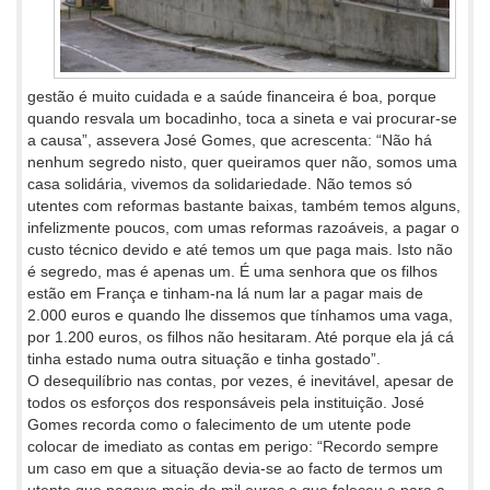
gestão é muito cuidada e a saúde financeira é boa, porque
quando resvala um bocadinho, toca a sineta e vai procurar-se
a causa”, assevera José Gomes, que acrescenta: “Não há
nenhum segredo nisto, quer queiramos quer não, somos uma
casa solidária, vivemos da solidariedade. Não temos só
utentes com reformas bastante baixas, também temos alguns,
infelizmente poucos, com umas reformas razoáveis, a pagar o
custo técnico devido e até temos um que paga mais. Isto não
é segredo, mas é apenas um. É uma senhora que os filhos
estão em França e tinham-na lá num lar a pagar mais de
2.000 euros e quando lhe dissemos que tínhamos uma vaga,
por 1.200 euros, os filhos não hesitaram. Até porque ela já cá
tinha estado numa outra situação e tinha gostado”.
O desequilíbrio nas contas, por vezes, é inevitável, apesar de
todos os esforços dos responsáveis pela instituição. José
Gomes recorda como o falecimento de um utente pode
colocar de imediato as contas em perigo: “Recordo sempre
um caso em que a situação devia-se ao facto de termos um