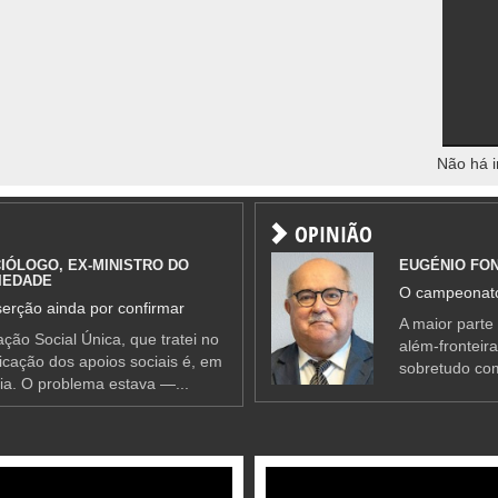
Não há i
OPINIÃO
IÓLOGO, EX-MINISTRO DO
EUGÉNIO FO
IEDADE
O campeonato
erção ainda por confirmar
A maior parte
ção Social Única, que tratei no
além-fronteir
ificação dos apoios sociais é, em
sobretudo co
ia. O problema estava —...