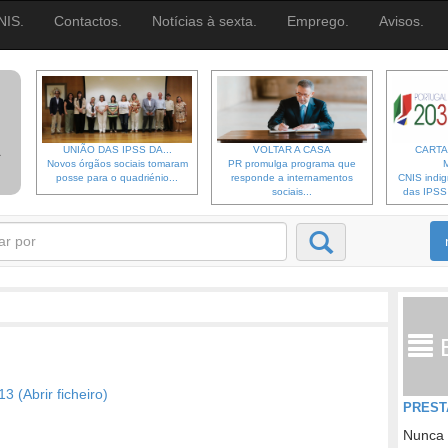
NIS.
Contactos.
Notícias à sexta.
Emprego.
Avisos.
UNIÃO DAS IPSS DA...
VOLTAR A CASA
CARTA
Novos órgãos sociais tomaram
PR promulga programa que
posse para o quadriénio...
responde a internamentos
CNIS indi
sociais...
das IPSS d
 (Abrir ficheiro)
PREST
Nunca 