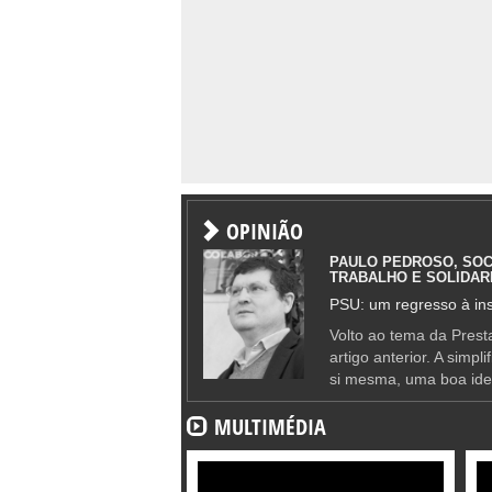
OPINIÃO
PAULO PEDROSO, SOC
TRABALHO E SOLIDAR
PSU: um regresso à ins
Volto ao tema da Presta
artigo anterior. A simpl
si mesma, uma boa ide
MULTIMÉDIA