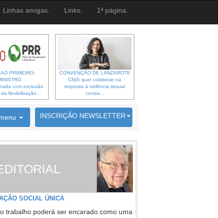
Linhas amigas.
Links.
1ª página.
 AO PRIMEIRO-
CONVENÇÃO DE LANZAROTE
MINISTRO
CNIS quer colaborar na
gnada com exclusão
resposta à violência sexual
a flexibilização...
contra...
6692 membros inscritos
INSCRIÇÃO NEWSLETTER
menu
EDITORIAL
AÇÃO SOCIAL ÚNICA
o trabalho poderá ser encarado como uma