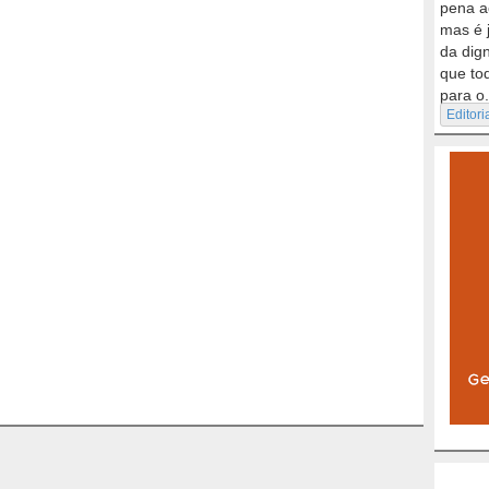
pena a
mas é 
da dig
que to
para o.
Editori