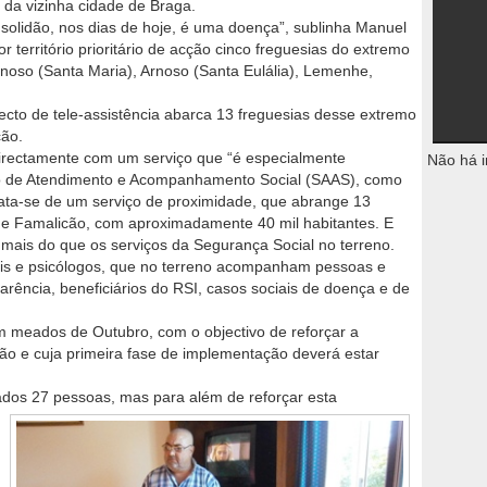
 da vizinha cidade de Braga.
 solidão, nos dias de hoje, é uma doença”, sublinha Manuel
por território prioritário de acção cinco freguesias do extremo
rnoso (Santa Maria), Arnoso (Santa Eulália), Lemenhe,
ecto de tele-assistência abarca 13 freguesias desse extremo
cão.
directamente com um serviço que “é especialmente
Não há i
iço de Atendimento e Acompanhamento Social (SAAS), como
trata-se de um serviço de proximidade, que abrange 13
de Famalicão, com aproximadamente 40 mil habitantes. E
mais do que os serviços da Segurança Social no terreno.
ais e psicólogos, que no terreno acompanham pessoas e
arência, beneficiários do RSI, casos sociais de doença e de
em meados de Outubro, com o objectivo de reforçar a
ção e cuja primeira fase de implementação deverá estar
ados 27 pessoas, mas para além de reforçar esta