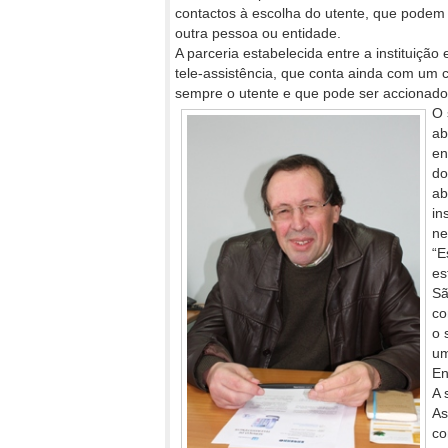
contactos à escolha do utente, que podem 
outra pessoa ou entidade.
A parceria estabelecida entre a instituiçã
tele-assistência, que conta ainda com um
sempre o utente e que pode ser accionad
O 
ab
en
do
ab
in
ne
“E
es
Sã
co
o 
um
En
A 
As
co