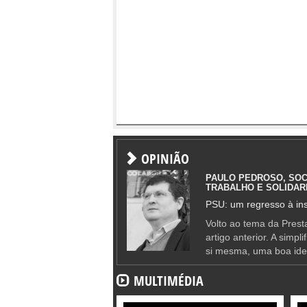
OPINIÃO
PAULO PEDROSO, SOC
TRABALHO E SOLIDAR
PSU: um regresso à ins
Volto ao tema da Presta
artigo anterior. A simpl
si mesma, uma boa ide
MULTIMÉDIA