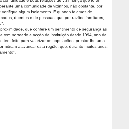
a à comunidade e boas relações de vizinhança que foram
 perante uma comunidade de vizinhos, não obstante, por
e verifique algum isolamento. E quando falamos de
amados, doentes e de pessoas, que por razões familiares,
o”.
 proximidade, que confere um sentimento de segurança às
e tem norteado a acção da instituição desde 1994, ano da
 tem feito para valorizar as populações, prestar-lhe uma
permitiram alavancar esta região, que, durante muitos anos,
lamento”.