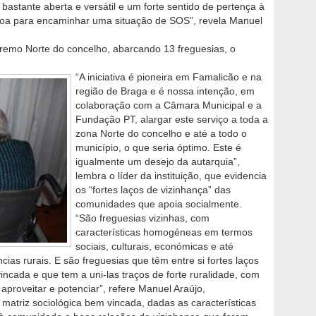
astante aberta e versátil e um forte sentido de pertença à
ssoa para encaminhar uma situação de SOS”, revela Manuel
extremo Norte do concelho, abarcando 13 freguesias, o
“A iniciativa é pioneira em Famalicão e na
região de Braga e é nossa intenção, em
colaboração com a Câmara Municipal e a
Fundação PT, alargar este serviço a toda a
zona Norte do concelho e até a todo o
município, o que seria óptimo. Este é
igualmente um desejo da autarquia”,
lembra o líder da instituição, que evidencia
os “fortes laços de vizinhança” das
comunidades que apoia socialmente.
“São freguesias vizinhas, com
características homogéneas em termos
sociais, culturais, económicas e até
ias rurais. E são freguesias que têm entre si fortes laços
ncada e que tem a uni-las traços de forte ruralidade, com
proveitar e potenciar”, refere Manuel Araújo,
matriz sociológica bem vincada, dadas as características