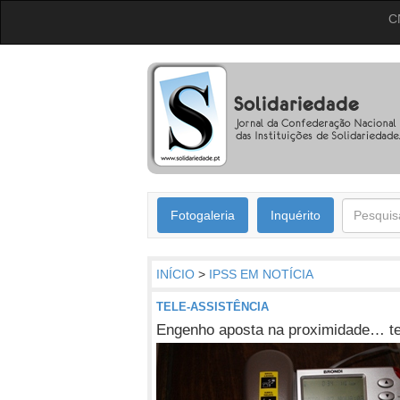
C
Fotogaleria
Inquérito
INÍCIO
>
IPSS EM NOTÍCIA
TELE-ASSISTÊNCIA
Engenho aposta na proximidade… te