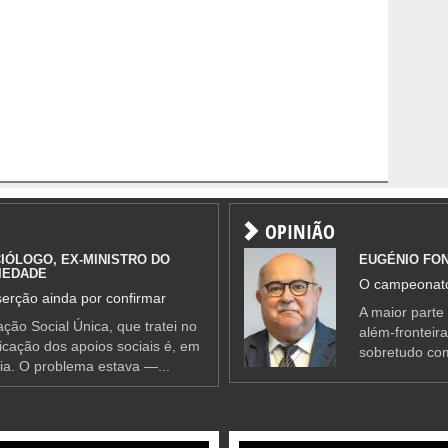
OPINIÃO
IÓLOGO, EX-MINISTRO DO
EUGÉNIO FO
IEDADE
O campeonato
erção ainda por confirmar
A maior parte
ção Social Única, que tratei no
além-fronteir
ificação dos apoios sociais é, em
sobretudo co
ia. O problema estava —...