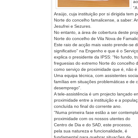
ao
“A
Araújo, cuja instituição por si dirigida tem 
Norte do concelho famalicense, a saber: A
Jesufrei e Sezures.
No entanto, a área de cobertura deste proj
Norte do concelho de Vila Nova de Famali
Este raio de acção mais vasto prende-se 
significativo” na Engenho e que é o Serv
explica o presidente da IPSS: “No fundo, 
freguesias do extremo Norte do concelho 
como serviço de proximidade que é, não é 
Uma equipa técnica, com assistentes soci
famílias em situações problemáticas e de c
desemprego”.
A tele-assistência é um projecto lançado 
proximidade entre a instituição e a popula
concluída no final do corrente ano.
“Numa primeira fase estão a ser contempl
proximidade
com os nossos utentes do
Centro de Dia e do SAD, este processo,
pela sua natureza e funcionalidade, é
fundamental para quebrar situações de