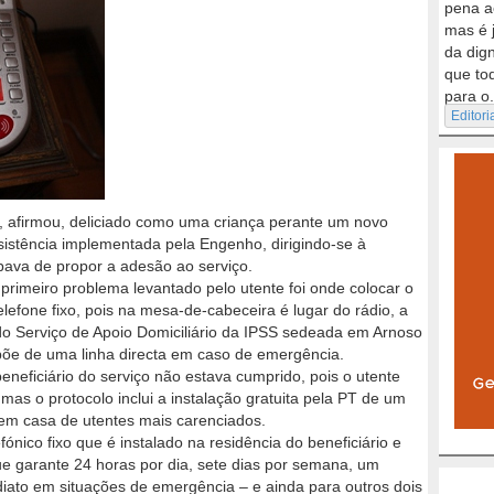
pena a
mas é 
da dig
que to
para o.
Editori
”, afirmou, deliciado como uma criança perante um novo
ssistência implementada pela Engenho, dirigindo-se à
cabava de propor a adesão ao serviço.
primeiro problema levantado pelo utente foi onde colocar o
efone fixo, pois na mesa-de-cabeceira é lugar do rádio, a
 do Serviço de Apoio Domiciliário da IPSS sedeada em Arnoso
spõe de uma linha directa em caso de emergência.
eneficiário do serviço não estava cumprido, pois o utente
 mas o protocolo inclui a instalação gratuita pela PT de um
 em casa de utentes mais carenciados.
ónico fixo que é instalado na residência do beneficiário e
e garante 24 horas por dia, sete dias por semana, um
diato em situações de emergência – e ainda para outros dois