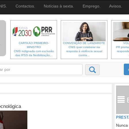
NIS.
Contactos.
Notícias à sexta.
Emprego.
Avisos.
CARTA AO PRIMEIRO-
CONVENÇÃO DE LANZAROTE
VOL
MINISTRO
CNIS quer colaborar na
PR promu
CNIS indignada com exclusão
resposta à violência sexual
responde
das IPSS da flexibilização...
contra...
cnológica
PREST
Nunca 