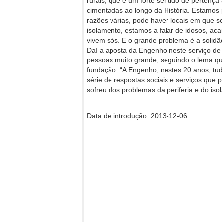
rurais, que é um forte sentido de pertenç
cimentadas ao longo da História. Estamos
razões várias, pode haver locais em que s
isolamento, estamos a falar de idosos, ac
vivem sós. E o grande problema é a solidã
Daí a aposta da Engenho neste serviço de
pessoas muito grande, seguindo o lema qu
fundação: “A Engenho, nestes 20 anos, tudo
série de respostas sociais e serviços que 
sofreu dos problemas da periferia e do iso
Data de introdução: 2013-12-06