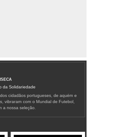
NSECA
 da Solidariedade
 dos cidadãos portugueses, de aquém e
as, vibraram com o Mundial de Futebol,
m a nossa seleção.