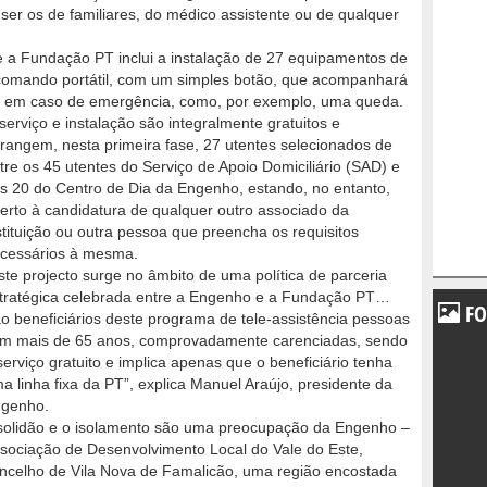
ser os de familiares, do médico assistente ou de qualquer
o e a Fundação PT inclui a instalação de 27 equipamentos de
 comando portátil, com um simples botão, que acompanhará
o em caso de emergência, como, por exemplo, uma queda.
serviço e instalação são integralmente gratuitos e
rangem, nesta primeira fase, 27 utentes selecionados de
tre os 45 utentes do Serviço de Apoio Domiciliário (SAD) e
s 20 do Centro de Dia da Engenho, estando, no entanto,
erto à candidatura de qualquer outro associado da
stituição ou outra pessoa que preencha os requisitos
cessários à mesma.
ste projecto surge no âmbito de uma política de parceria
tratégica celebrada entre a Engenho e a Fundação PT…
FO
o beneficiários deste programa de tele-assistência pessoas
m mais de 65 anos, comprovadamente carenciadas, sendo
serviço gratuito e implica apenas que o beneficiário tenha
a linha fixa da PT”, explica Manuel Araújo, presidente da
genho.
solidão e o isolamento são uma preocupação da Engenho –
sociação de Desenvolvimento Local do Vale do Este,
ncelho de Vila Nova de Famalicão, uma região encostada