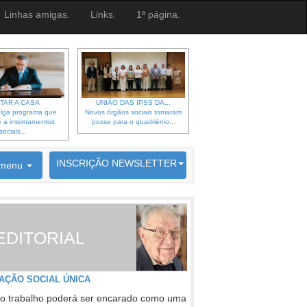
Linhas amigas.
Links.
1ª página.
TAR A CASA
UNIÃO DAS IPSS DA...
lga programa que
Novos órgãos sociais tomaram
 a internamentos
posse para o quadriénio...
sociais...
6692 membros inscritos
INSCRIÇÃO NEWSLETTER
menu
EDITORIAL
AÇÃO SOCIAL ÚNICA
o trabalho poderá ser encarado como uma