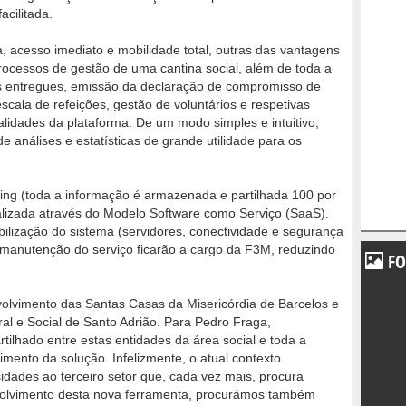
acilitada.
 acesso imediato e mobilidade total, outras das vantagens
 processos de gestão de uma cantina social, além de toda a
es entregues, emissão da declaração de compromisso de
escala de refeições, gestão de voluntários e respetivas
alidades da plataforma. De um modo simples e intuitivo,
e análises e estatísticas de grande utilidade para os
ing (toda a informação é armazenada e partilhada 100 por
ializada através do Modelo Software como Serviço (SaaS).
bilização do sistema (servidores, conectividade e segurança
 manutenção do serviço ficarão a cargo da F3M, reduzindo
FO
volvimento das Santas Casas da Misericórdia de Barcelos e
al e Social de Santo Adrião. Para Pedro Fraga,
ilhado entre estas entidades da área social e toda a
imento da solução. Infelizmente, o atual contexto
idades ao terceiro setor que, cada vez mais, procura
volvimento desta nova ferramenta, procurámos também