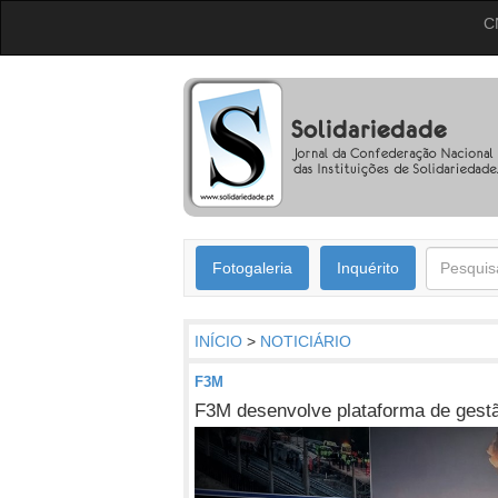
C
Fotogaleria
Inquérito
INÍCIO
>
NOTICIÁRIO
F3M
F3M desenvolve plataforma de gestã