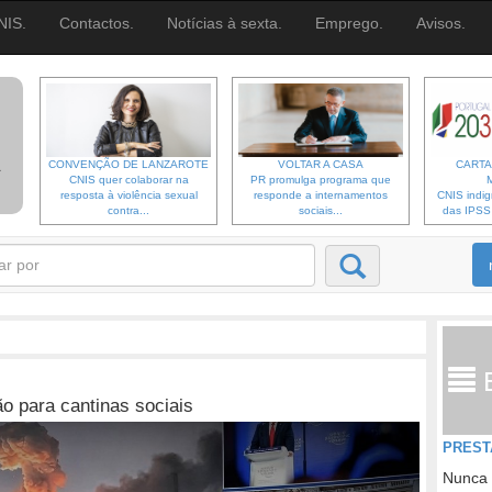
NIS.
Contactos.
Notícias à sexta.
Emprego.
Avisos.
CONVENÇÃO DE LANZAROTE
VOLTAR A CASA
CARTA
CNIS quer colaborar na
PR promulga programa que
resposta à violência sexual
responde a internamentos
CNIS indi
contra...
sociais...
das IPSS d
o para cantinas sociais
PREST
Nunca 