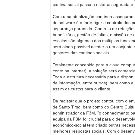
cantina social passa a estar assegurada e f
Com uma atualização contínua assegurada,
do software é o forte rigor e controlo dos
segurança garantida. Controlo de refeiçõ
beneficiário, gestão de faltas, emissão de 
escalas são algumas das múltiplas funcion
será ainda possível aceder a um conjunto d
gestores das cantinas sociais.
Totalmente concebida para a cloud comput
cento na internet), a solução será comerc
Toda a estrutura necessária para a disponi
da informação, entre outros), bem como a
assim os custos para o cliente.
De registar que o projeto contou com o en
de Santo Tirso, bem como do Centro Cultur
administrador da F3M, "o conhecimento part
equipa da F3M foi crucial para o desenvolv
económico-social tem criado outras necess
melhores respostas sociais. Com o desen