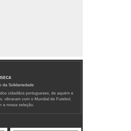
NSECA
 da Solidariedade
 dos cidadãos portugueses, de aquém e
as, vibraram com o Mundial de Futebol,
m a nossa seleção.