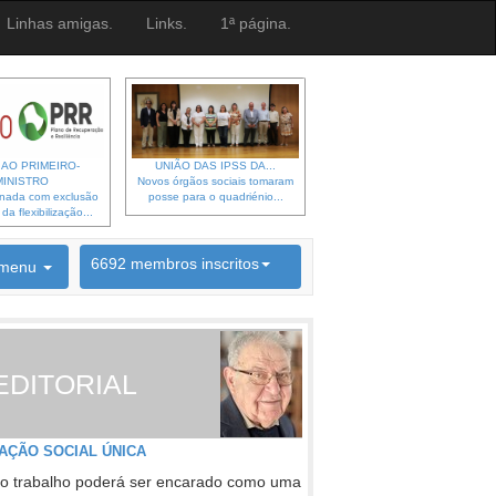
Linhas amigas.
Links.
1ª página.
 AO PRIMEIRO-
UNIÃO DAS IPSS DA...
MINISTRO
Novos órgãos sociais tomaram
gnada com exclusão
posse para o quadriénio...
a flexibilização...
6692 membros inscritos
menu
INSCRIÇÃO NEWSLETTER
EDITORIAL
AÇÃO SOCIAL ÚNICA
o trabalho poderá ser encarado como uma