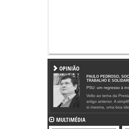
OPINIÃO
PAULO PEDROSO, SOC
TRABALHO E SOLIDAR
PSU: um regresso à ins
Volto ao tema da Presta
artigo anterior. A simpl
si mesma, uma boa ide
MULTIMÉDIA