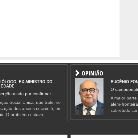
OPINIÃO
IÓLOGO, EX-MINISTRO DO
EUGÉNIO FO
IEDADE
O campeonato
erção ainda por confirmar
A maior parte
ção Social Única, que tratei no
além-fronteir
ificação dos apoios sociais é, em
sobretudo co
ia. O problema estava —...