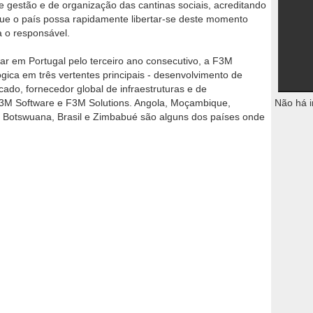
 gestão e de organização das cantinas sociais, acreditando
 que o país possa rapidamente libertar-se deste momento
ca o responsável.
 em Portugal pelo terceiro ano consecutivo, a F3M
gica em três vertentes principais - desenvolvimento de
ado, fornecedor global de infraestruturas e de
F3M Software e F3M Solutions. Angola, Moçambique,
Não há i
Botswuana, Brasil e Zimbabué são alguns dos países onde