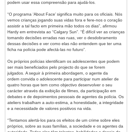
podem usar essa compreensão para ajudá-los.
“O programa ‘About Face’ significa muito para os oficiais. Nós
vemos crianças jogando suas vidas fora e fere-nos o coração
assistir a tal facto em primeira mão todos os dias”, afirmou
Hardy em entrevista ao “Calgary Sun”. “É difícil ver as crianças
tomando decisões erradas nas ruas, ver o desdobramento
dessas decisões e ver como elas não entendem que ter uma
ficha na polícia pode afectá-las no futuro”.
Os próprios polícias identificam os adolescentes que podem
ser mais beneficiados pelo projecto do que se forem
julgados. A seguir à primeira abordagem, o agente da
ordem convida o adolescente para participar num atelier de
quatro horas que tem como objectivo desenvolver o seu
carácter através da exibição de filmes, da participação em
debates e de depoimentos pessoais de agentes da polícia. Os
ateliers trabalham a auto-estima, a honestidade, a integridade
e a necessidade de valores positivos na vida.
“Tentamos alertá-los para os efeitos de um crime sobre eles
próprios, sobre as suas famílias, a sociedade e os agentes da
autoridade. Todos eles têm talentos, habilidades e desejo de