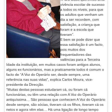
vivência escolar de sucesso
a todos os níveis, para que
os adultos que venham um
dia a ser recordem, com
satisfação, a criança que
foram e a escola que
tiveram”.
E bem se pode dizer que
essa satisfação é um facto,
pois muitos dos
frequentadores das
valências para a Terceira
Idade da instituição, em muitos casos foram antigos alunos,
alguns ex-funcionários, mas a praticamente todos é comum o
facto de “A Voz do Operário ser, desde sempre, uma
referência nas suas vidas”, explica Carlos Moura, vice-
presidente da Direcção.
“Muitas destas pessoas estudaram cá, ou foram cá
funcionárias, ou têm uma relação com A Voz do Operário
antiquíssima… São pessoas que conhecem A Voz do Operário
desde sempre, são sócias, tiveram cá os filhos, tiveram cá os
netos e agora vêm elas… Há uma ligação de longo tempo