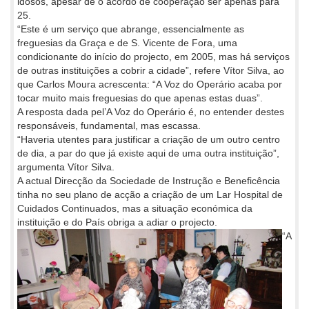
idosos, apesar de o acordo de cooperação ser apenas para
25.
“Este é um serviço que abrange, essencialmente as
freguesias da Graça e de S. Vicente de Fora, uma
condicionante do início do projecto, em 2005, mas há serviços
de outras instituições a cobrir a cidade”, refere Vítor Silva, ao
que Carlos Moura acrescenta: “A Voz do Operário acaba por
tocar muito mais freguesias do que apenas estas duas”.
A resposta dada pel’A Voz do Operário é, no entender destes
responsáveis, fundamental, mas escassa.
“Haveria utentes para justificar a criação de um outro centro
de dia, a par do que já existe aqui de uma outra instituição”,
argumenta Vítor Silva.
A actual Direcção da Sociedade de Instrução e Beneficência
tinha no seu plano de acção a criação de um Lar Hospital de
Cuidados Continuados, mas a situação económica da
instituição e do País obriga a adiar o projecto.
“A