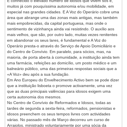
É conhecido o elevado número de idosos que vivem sós e,
muitos já com pouquíssima autonomia e/ou mobilidade, em
especial nas grandes cidades. E A Voz do Operário cobre uma
área que abrange uma das zonas mais antigas, mas também
mais empobrecidas, da capital portuguesa, mas onde o
sentimento de vizinhança ainda vai resistindo. O auxílio aos
mais velhos, que são, por outro lado, muitas vezes renitentes
em abandonar os seus lares, é fundamental e A Voz do
Operário presta-o através do Serviço de Apoio Domiciliário e
do Centro de Convívio. Em paralelo, para sócios, mas, na
maioria, de porta aberta à comunidade, a instituição ainda tem
uma farmácia, refeições ao domicílio, um posto médico e um
balneário público, uma das primeiras respostas sociais que a
«A Voz» deu após a sua fundação.
Em Ano Europeu do Envelhecimento Activo bem se pode dizer
que a instituição lisboeta o promove activamente, uma vez
que as duas principais valências para idosos exigem uma
certa autonomia dos mesmos.
No Centro de Convívio de Reformados e Idosos, todas as
tardes de segunda a sexta-feira, reformados, pensionistas e
idosos preenchem os seus tempos livres com actividades
várias. No passado mês de Março decorreu um curso de
Arraiolos, ministrado voluntariamente por uma sócia da