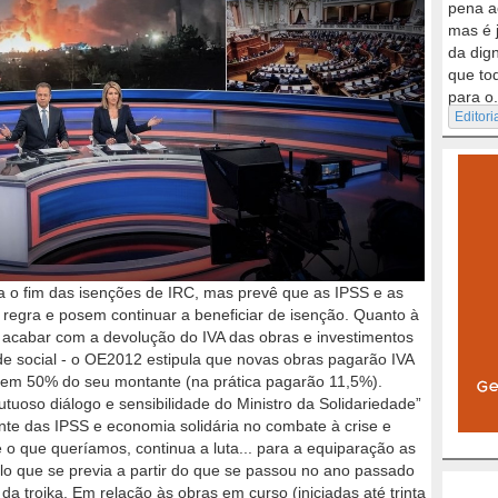
pena a
mas é 
da dig
que to
para o.
Editori
 o fim das isenções de IRC, mas prevê que as IPSS e as
regra e posem continuar a beneficiar de isenção. Quanto à
 acabar com a devolução do IVA das obras e investimentos
dade social - o OE2012 estipula que novas obras pagarão IVA
 em 50% do seu montante (na prática pagarão 11,5%).
utuoso diálogo e sensibilidade do Ministro da Solidariedade”
te das IPSS e economia solidária no combate à crise e
 o que queríamos, continua a luta... para a equiparação as
lo que se previa a partir do que se passou no ano passado
da troika. Em relação às obras em curso (iniciadas até trinta