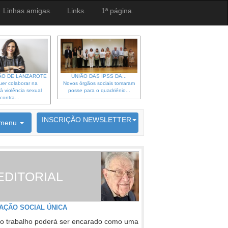
Linhas amigas.
Links.
1ª página.
O DE LANZAROTE
UNIÃO DAS IPSS DA...
er colaborar na
Novos órgãos sociais tomaram
à violência sexual
posse para o quadriénio...
contra...
6692 membros inscritos
INSCRIÇÃO NEWSLETTER
menu
EDITORIAL
AÇÃO SOCIAL ÚNICA
o trabalho poderá ser encarado como uma