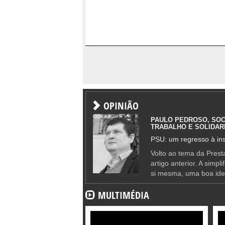
OPINIÃO
PAULO PEDROSO, SOC
TRABALHO E SOLIDAR
PSU: um regresso à ins
Volto ao tema da Presta
artigo anterior. A simpl
si mesma, uma boa ide
MULTIMÉDIA