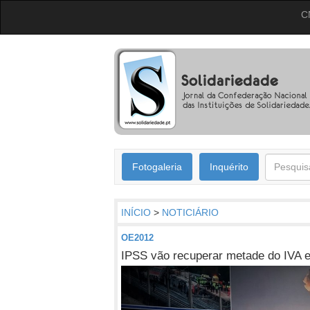
C
Fotogaleria
Inquérito
INÍCIO
>
NOTICIÁRIO
OE2012
IPSS vão recuperar metade do IVA e