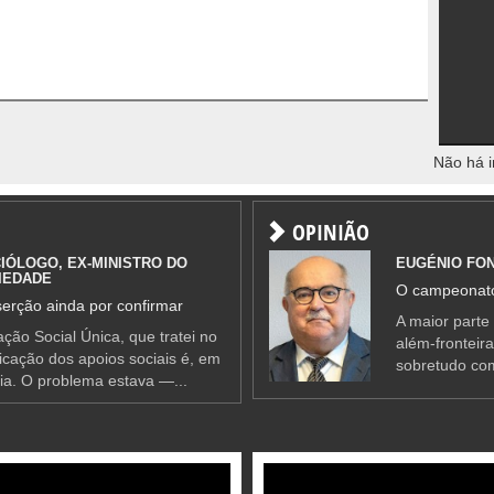
Não há i
OPINIÃO
IÓLOGO, EX-MINISTRO DO
EUGÉNIO FO
IEDADE
O campeonato
erção ainda por confirmar
A maior parte
ção Social Única, que tratei no
além-fronteir
ificação dos apoios sociais é, em
sobretudo co
ia. O problema estava —...