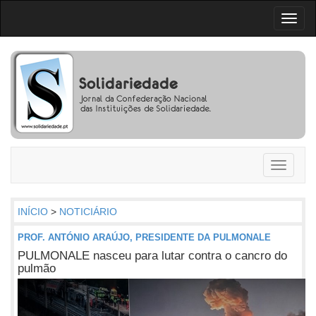
Toggl
naviga
Toggle
navigati
INÍCIO
>
NOTICIÁRIO
PROF. ANTÓNIO ARAÚJO, PRESIDENTE DA PULMONALE
PULMONALE nasceu para lutar contra o cancro do
pulmão