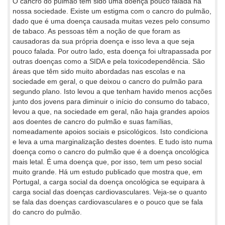
O cancro do pulmão tem sido uma doença pouco falada na
nossa sociedade. Existe um estigma com o cancro do pulmão,
dado que é uma doença causada muitas vezes pelo consumo
de tabaco. As pessoas têm a noção de que foram as
causadoras da sua própria doença e isso leva a que seja
pouco falada. Por outro lado, esta doença foi ultrapassada por
outras doenças como a SIDA e pela toxicodependência. São
áreas que têm sido muito abordadas nas escolas e na
sociedade em geral, o que deixou o cancro do pulmão para
segundo plano. Isto levou a que tenham havido menos acções
junto dos jovens para diminuir o início do consumo do tabaco,
levou a que, na sociedade em geral, não haja grandes apoios
aos doentes de cancro do pulmão e suas famílias,
nomeadamente apoios sociais e psicológicos. Isto condiciona
e leva a uma marginalização destes doentes. E tudo isto numa
doença como o cancro do pulmão que é a doença oncológica
mais letal. É uma doença que, por isso, tem um peso social
muito grande. Há um estudo publicado que mostra que, em
Portugal, a carga social da doença oncológica se equipara à
carga social das doenças cardiovasculares. Veja-se o quanto
se fala das doenças cardiovasculares e o pouco que se fala
do cancro do pulmão.