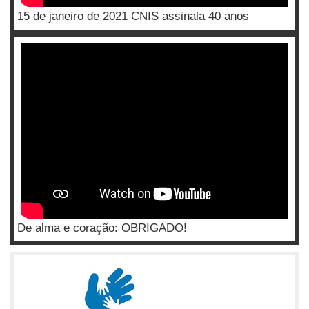
15 de janeiro de 2021 CNIS assinala 40 anos
De alma e coração: OBRIGADO!