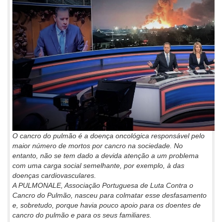
O cancro do pulmão é a doença oncológica responsável pelo
maior número de mortos por cancro na sociedade. No
entanto, não se tem dado a devida atenção a um problema
com uma carga social semelhante, por exemplo, à das
doenças cardiovasculares.
A PULMONALE, Associação Portuguesa de Luta Contra o
Cancro do Pulmão, nasceu para colmatar esse desfasamento
e, sobretudo, porque havia pouco apoio para os doentes de
cancro do pulmão e para os seus familiares.