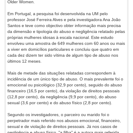
Older Women.
Em Portugal, a pesquisa foi desenvolvida na UM pelo
professor José Ferreira Alves e pela investigadora Ana João
Santos e teve como objectivo obter informação mais precisa
da dimensão e tipologia do abuso e negligência relatado pelas
próprias mulheres idosas à escala nacional. Este estudo
envolveu uma amostra de 649 mulheres com 60 anos ou mais
a viver em domicílios particulares e concluiu que quatro em
cada dez dizem ter sido vítima de algum tipo de abuso nos
últimos 12 meses.
Mais de metade das situações relatadas correspondem à
incidência de um único tipo de abuso. O mais prevalente foi o
emocional ou psicológico (32,9 por cento), seguido do abuso
financeiro (16,5 por cento), da violação de direitos pessoais
(12,8 por cento), da negligência (9,9 por cento), do abuso
sexual (3,6 por cento) e do abuso físico (2,8 por cento).
Segundo os investigadores, o parceiro ou marido foi o
perpetrador mais referido nos abusos emocional, financeiro,
sexual e de violação de direitos pessoais. Já nos casos de
negligência e abuso físico, "a filha" é a autora mais referida.