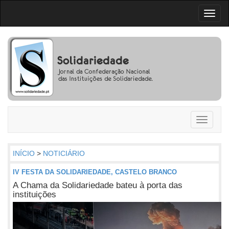
Toggl
naviga
Toggle
navigati
INÍCIO
>
NOTICIÁRIO
IV FESTA DA SOLIDARIEDADE, CASTELO BRANCO
A Chama da Solidariedade bateu à porta das
instituições