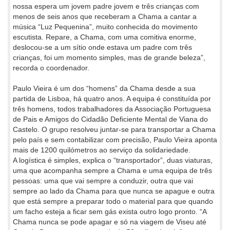
nossa espera um jovem padre jovem e três crianças com
menos de seis anos que receberam a Chama a cantar a
música “Luz Pequenina”, muito conhecida do movimento
escutista. Repare, a Chama, com uma comitiva enorme,
deslocou-se a um sítio onde estava um padre com três
crianças, foi um momento simples, mas de grande beleza”,
recorda o coordenador.
Paulo Vieira é um dos “homens” da Chama desde a sua
partida de Lisboa, há quatro anos. A equipa é constituída por
três homens, todos trabalhadores da Associação Portuguesa
de Pais e Amigos do Cidadão Deficiente Mental de Viana do
Castelo. O grupo resolveu juntar-se para transportar a Chama
pelo país e sem contabilizar com precisão, Paulo Vieira aponta
mais de 1200 quilómetros ao serviço da solidariedade.
A logística é simples, explica o “transportador”, duas viaturas,
uma que acompanha sempre a Chama e uma equipa de três
pessoas: uma que vai sempre a conduzir, outra que vai
sempre ao lado da Chama para que nunca se apague e outra
que está sempre a preparar todo o material para que quando
um facho esteja a ficar sem gás exista outro logo pronto. “A
Chama nunca se pode apagar e só na viagem de Viseu até