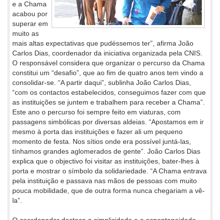
e a Chama
acabou por
superar em
muito as
mais altas expectativas que pudéssemos ter”, afirma João
Carlos Dias, coordenador da iniciativa organizada pela CNIS.
O responsável considera que organizar o percurso da Chama
constitui um “desafio”, que ao fim de quatro anos tem vindo a
consolidar-se. “A partir daqui”, sublinha João Carlos Dias,
“com os contactos estabelecidos, conseguimos fazer com que
as instituições se juntem e trabalhem para receber a Chama”.
Este ano o percurso foi sempre feito em viaturas, com
passagens simbólicas por diversas aldeias. “Apostamos em ir
mesmo à porta das instituições e fazer ali um pequeno
momento de festa. Nos sítios onde era possível juntá-las,
tínhamos grandes aglomerados de gente”. João Carlos Dias
explica que o objectivo foi visitar as instituições, bater-lhes à
porta e mostrar o símbolo da solidariedade. “A Chama entrava
pela instituição e passava nas mãos de pessoas com muito
pouca mobilidade, que de outra forma nunca chegariam a vê-
la”.
O coordenador destaca a simplicidade e a espontaneidade