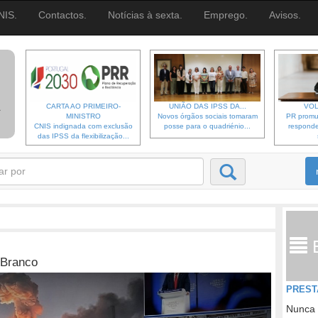
NIS.
Contactos.
Notícias à sexta.
Emprego.
Avisos.
CARTA AO PRIMEIRO-
UNIÃO DAS IPSS DA...
VOL
MINISTRO
Novos órgãos sociais tomaram
PR promu
CNIS indignada com exclusão
posse para o quadriénio...
responde
das IPSS da flexibilização...
 Branco
PREST
Nunca 