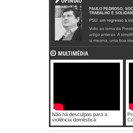
OPINIÃO
PAULO PEDROSO, SOC
TRABALHO E SOLIDAR
PSU: um regresso à ins
Volto ao tema da Presta
artigo anterior. A simpl
si mesma, uma boa ide
MULTIMÉDIA
Não há desculpas para a
Pr
violência doméstica
Co