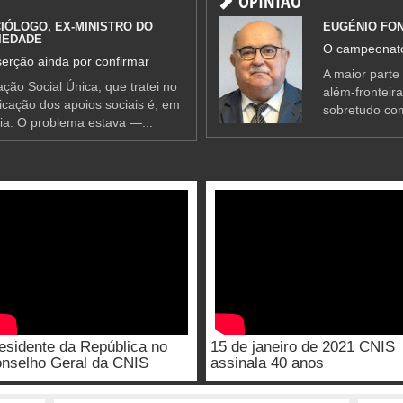
OPINIÃO
IÓLOGO, EX-MINISTRO DO
EUGÉNIO FO
IEDADE
O campeonato
erção ainda por confirmar
A maior parte
ção Social Única, que tratei no
além-fronteir
ificação dos apoios sociais é, em
sobretudo co
ia. O problema estava —...
esidente da República no
15 de janeiro de 2021 CNIS
nselho Geral da CNIS
assinala 40 anos