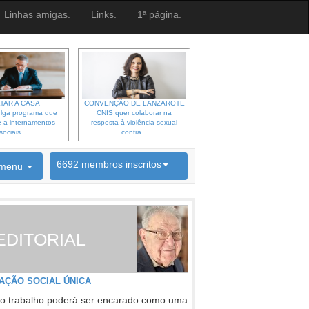
Linhas amigas.
Links.
1ª página.
TAR A CASA
CONVENÇÃO DE LANZAROTE
lga programa que
CNIS quer colaborar na
 a internamentos
resposta à violência sexual
sociais...
contra...
6692 membros inscritos
menu
INSCRIÇÃO NEWSLETTER
EDITORIAL
AÇÃO SOCIAL ÚNICA
o trabalho poderá ser encarado como uma