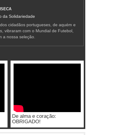
NSECA
 da Solidariedade
 dos cidadãos portugueses, de aquém e
as, vibraram com o Mundial de Futebol,
m a nossa seleção.
De alma e coração:
OBRIGADO!