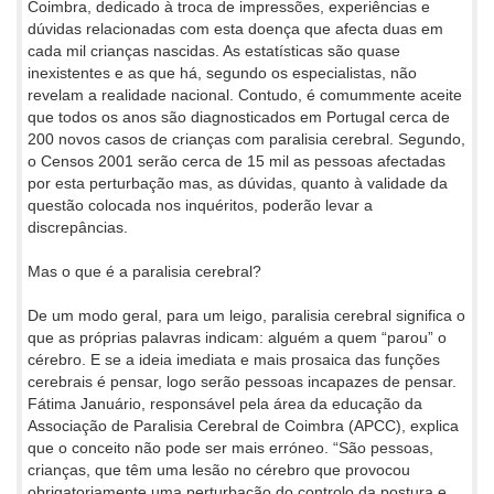
Coimbra, dedicado à troca de impressões, experiências e
dúvidas relacionadas com esta doença que afecta duas em
cada mil crianças nascidas. As estatísticas são quase
inexistentes e as que há, segundo os especialistas, não
revelam a realidade nacional. Contudo, é comummente aceite
que todos os anos são diagnosticados em Portugal cerca de
200 novos casos de crianças com paralisia cerebral. Segundo,
o Censos 2001 serão cerca de 15 mil as pessoas afectadas
por esta perturbação mas, as dúvidas, quanto à validade da
questão colocada nos inquéritos, poderão levar a
discrepâncias.
Mas o que é a paralisia cerebral?
De um modo geral, para um leigo, paralisia cerebral significa o
que as próprias palavras indicam: alguém a quem “parou” o
cérebro. E se a ideia imediata e mais prosaica das funções
cerebrais é pensar, logo serão pessoas incapazes de pensar.
Fátima Januário, responsável pela área da educação da
Associação de Paralisia Cerebral de Coimbra (APCC), explica
que o conceito não pode ser mais erróneo. “São pessoas,
crianças, que têm uma lesão no cérebro que provocou
obrigatoriamente uma perturbação do controlo da postura e