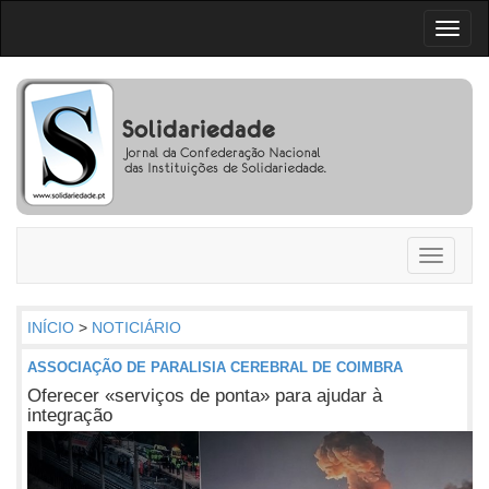
Toggl
naviga
Toggle
navigati
INÍCIO
>
NOTICIÁRIO
ASSOCIAÇÃO DE PARALISIA CEREBRAL DE COIMBRA
Oferecer «serviços de ponta» para ajudar à
integração