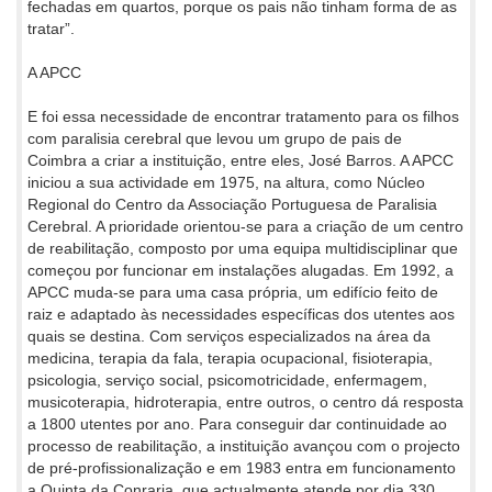
fechadas em quartos, porque os pais não tinham forma de as
tratar”.
A APCC
E foi essa necessidade de encontrar tratamento para os filhos
com paralisia cerebral que levou um grupo de pais de
Coimbra a criar a instituição, entre eles, José Barros. A APCC
iniciou a sua actividade em 1975, na altura, como Núcleo
Regional do Centro da Associação Portuguesa de Paralisia
Cerebral. A prioridade orientou-se para a criação de um centro
de reabilitação, composto por uma equipa multidisciplinar que
começou por funcionar em instalações alugadas. Em 1992, a
APCC muda-se para uma casa própria, um edifício feito de
raiz e adaptado às necessidades específicas dos utentes aos
quais se destina. Com serviços especializados na área da
medicina, terapia da fala, terapia ocupacional, fisioterapia,
psicologia, serviço social, psicomotricidade, enfermagem,
musicoterapia, hidroterapia, entre outros, o centro dá resposta
a 1800 utentes por ano. Para conseguir dar continuidade ao
processo de reabilitação, a instituição avançou com o projecto
de pré-profissionalização e em 1983 entra em funcionamento
a Quinta da Conraria, que actualmente atende por dia 330