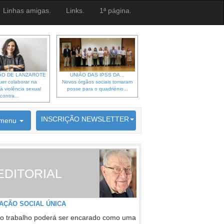
Linhas amigas.
Links.
1ª página.
O DE LANZAROTE
UNIÃO DAS IPSS DA...
er colaborar na
Novos órgãos sociais tomaram
à violência sexual
posse para o quadriénio...
contra...
6692 membros inscritos
INSCRIÇÃO NEWSLETTER
menu
EDITORIAL
AÇÃO SOCIAL ÚNICA
o trabalho poderá ser encarado como uma