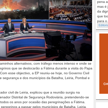
pena a
mas é 
da dig
que to
para o.
Editori
caminhos alternativos, com tráfego menos intenso e onde se
egrinos que se deslocarão a Fátima durante a visita do Papa
 Com esse objectivo, a EP reuniu-se hoje, no Governo Civil
de segurança e dos municípios da Batalha, Leiria, Pombal e
dor civil de Leiria, explicou que a reunião surgiu na
nador Distrital de Segurança Rodoviária, pretendendo-se
 todos os anos por ocasião das peregrinações a Fátima.
peregrinos a passar pelos municípios de Batalha, Leiria,