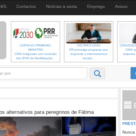
NIS.
Contactos.
Notícias à sexta.
Emprego.
Avisos.
CARTA AO PRIMEIRO-
VOLTAR A CASA
CONVENÇÃ
MINISTRO
PR promulga programa que
CNIS qu
CNIS indignada com exclusão
responde a internamentos
resposta 
das IPSS da flexibilização...
sociais...
s alternativos para peregrinos de Fátima
PREST
Nunca 