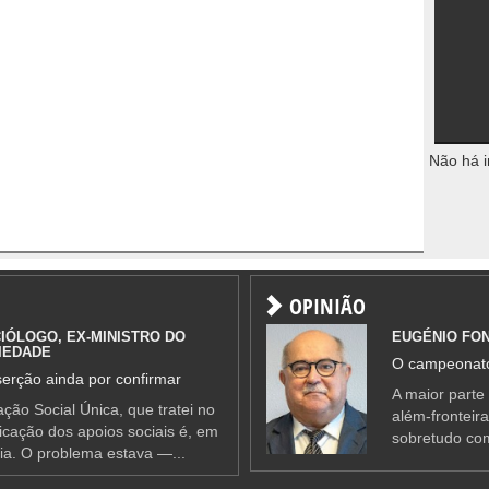
Não há i
OPINIÃO
IÓLOGO, EX-MINISTRO DO
EUGÉNIO FO
IEDADE
O campeonato
erção ainda por confirmar
A maior parte
ção Social Única, que tratei no
além-fronteir
ificação dos apoios sociais é, em
sobretudo co
ia. O problema estava —...