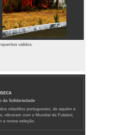
nqueritos válidos.
NSECA
 da Solidariedade
 dos cidadãos portugueses, de aquém e
as, vibraram com o Mundial de Futebol,
m a nossa seleção.