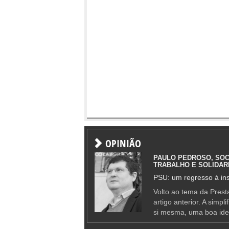
OPINIÃO
PAULO PEDROSO, SOC
TRABALHO E SOLIDAR
PSU: um regresso à ins
Volto ao tema da Presta
artigo anterior. A simpl
si mesma, uma boa ide