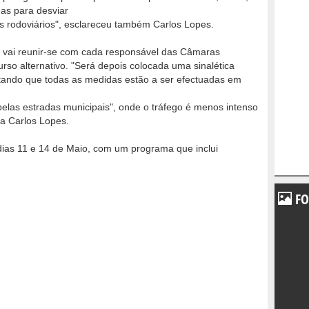
as para desviar
ais rodoviários", esclareceu também Carlos Lopes.
 vai reunir-se com cada responsável das Câmaras
urso alternativo. "Será depois colocada uma sinalética
entando que todas as medidas estão a ser efectuadas em
elas estradas municipais", onde o tráfego é menos intenso
da Carlos Lopes.
 dias 11 e 14 de Maio, com um programa que inclui
FO