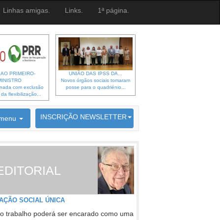
Linhas amigas.
Links.
1ª página.
 AO PRIMEIRO-
UNIÃO DAS IPSS DA...
MINISTRO
Novos órgãos sociais tomaram
gnada com exclusão
posse para o quadriénio...
a flexibilização...
6692 membros inscritos
INSCRIÇÃO NEWSLETTER
menu
EDITORIAL
AÇÃO SOCIAL ÚNICA
o trabalho poderá ser encarado como uma