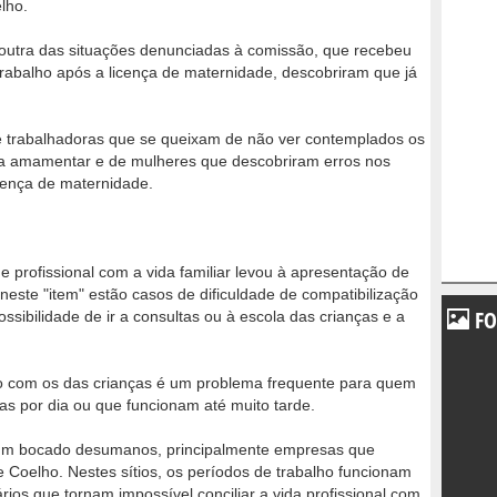
lho.
outra das situações denunciadas à comissão, que recebeu
rabalho após a licença de maternidade, descobriram que já
e trabalhadoras que se queixam de não ver contemplados os
ara amamentar e de mulheres que descobriram erros nos
icença de maternidade.
e profissional com a vida familiar levou à apresentação de
neste "item" estão casos de dificuldade de compatibilização
FO
ssibilidade de ir a consultas ou à escola das crianças e a
lho com os das crianças é um problema frequente para quem
s por dia ou que funcionam até muito tarde.
 um bocado desumanos, principalmente empresas que
e Coelho. Nestes sítios, os períodos de trabalho funcionam
rios que tornam impossível conciliar a vida profissional com