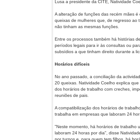
Lusa a presidente da CITE, Natividade Coe
A alteração de funções das recém mães é 
queixas de mulheres que, de regresso ao t
não tinham as mesmas funções.
Entre os processos também há histórias d
períodos legais para ir às consultas ou p
subsídios a que tinham direito durante a l
Horários difíceis
No ano passado, a conciliação da actividad
20 queixas. Natividade Coelho explica que 
dos horários de trabalho com creches, impo
reuniões de pais.
A compatibilização dos horários de traba
trabalha em empresas que laboram 24 hora
"Neste momento, há horários de trabalho
laboram 24 horas por dia", disse Natividad
por turnos e, para quem tem filhos, há horá