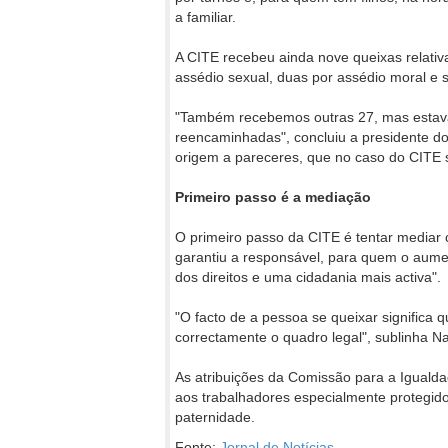
a familiar.
A CITE recebeu ainda nove queixas relativ
assédio sexual, duas por assédio moral e s
"Também recebemos outras 27, mas estava
reencaminhadas", concluiu a presidente d
origem a pareceres, que no caso do CITE s
Primeiro passo é a mediação
O primeiro passo da CITE é tentar mediar
garantiu a responsável, para quem o aume
dos direitos e uma cidadania mais activa".
"O facto de a pessoa se queixar significa 
correctamente o quadro legal", sublinha Na
As atribuições da Comissão para a Iguald
aos trabalhadores especialmente protegid
paternidade.
Fonte:
Jornal de Notícias