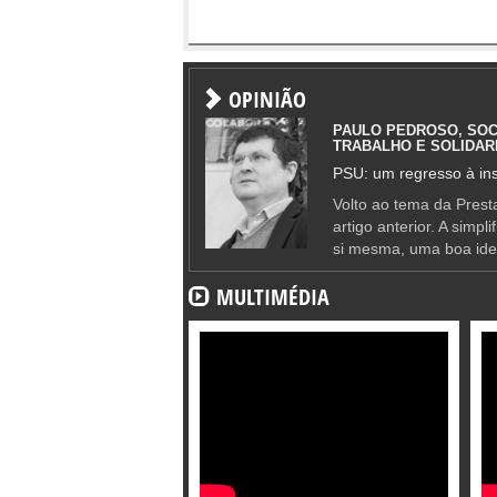
OPINIÃO
PAULO PEDROSO, SOC
TRABALHO E SOLIDAR
PSU: um regresso à ins
Volto ao tema da Presta
artigo anterior. A simpl
si mesma, uma boa ide
MULTIMÉDIA