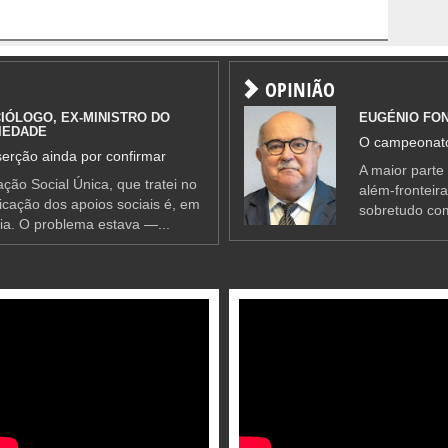
OPINIÃO
IÓLOGO, EX-MINISTRO DO
EUGÉNIO FO
IEDADE
O campeonato
erção ainda por confirmar
A maior parte
ção Social Única, que tratei no
além-fronteir
ificação dos apoios sociais é, em
sobretudo co
ia. O problema estava —...