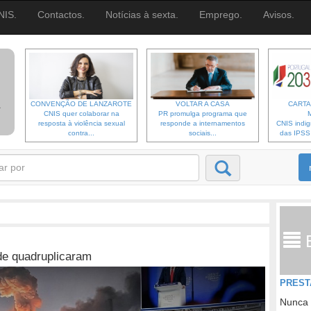
NIS.
Contactos.
Notícias à sexta.
Emprego.
Avisos.
CONVENÇÃO DE LANZAROTE
VOLTAR A CASA
CARTA
CNIS quer colaborar na
PR promulga programa que
resposta à violência sexual
responde a internamentos
CNIS indi
contra...
sociais...
das IPSS d
de quadruplicaram
PREST
Nunca 