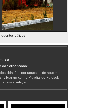
nqueritos válidos.
NSECA
 da Solidariedade
 dos cidadãos portugueses, de aquém e
as, vibraram com o Mundial de Futebol,
m a nossa seleção.