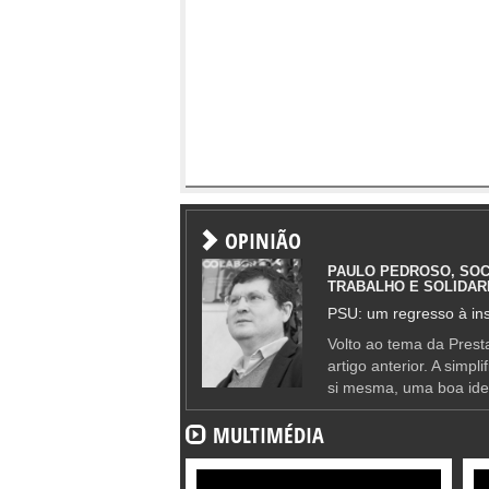
OPINIÃO
PAULO PEDROSO, SOC
TRABALHO E SOLIDAR
PSU: um regresso à ins
Volto ao tema da Presta
artigo anterior. A simpl
si mesma, uma boa ide
MULTIMÉDIA