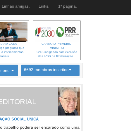
Linhas amigas.
Links.
1ª página.
TAR A CASA
CARTA AO PRIMEIRO-
lga programa que
MINISTRO
 a internamentos
CNIS indignada com exclusão
sociais...
das IPSS da flexibilização...
6692 membros inscritos
menu
INSCRIÇÃO NEWSLETTER
EDITORIAL
AÇÃO SOCIAL ÚNICA
o trabalho poderá ser encarado como uma