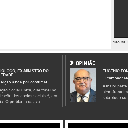
Não há i
OPINIÃO
IÓLOGO, EX-MINISTRO DO
EUGÉNIO FO
IEDADE
O campeonato
erção ainda por confirmar
A maior parte
ção Social Única, que tratei no
além-fronteir
ificação dos apoios sociais é, em
sobretudo co
ia. O problema estava —...