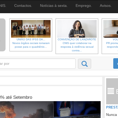
NIS.
Contactos.
Notícias à sexta.
Emprego.
Avisos.
UNIÃO DAS IPSS DA...
CONVENÇÃO DE LANZAROTE
VOL
Novos órgãos sociais tomaram
CNIS quer colaborar na
PR promu
posse para o quadriénio...
resposta à violência sexual
responde
contra...
,3% até Setembro
PREST
Nunca 