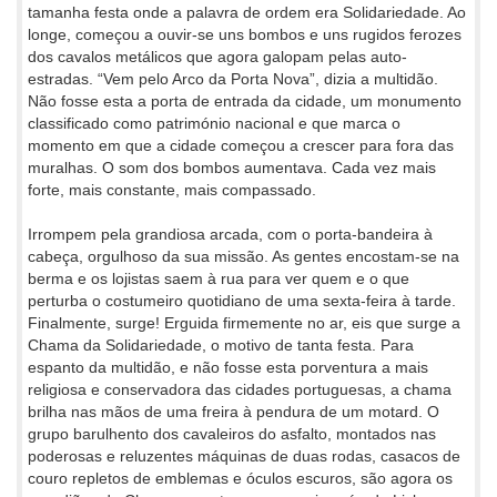
tamanha festa onde a palavra de ordem era Solidariedade. Ao
longe, começou a ouvir-se uns bombos e uns rugidos ferozes
dos cavalos metálicos que agora galopam pelas auto-
estradas. “Vem pelo Arco da Porta Nova”, dizia a multidão.
Não fosse esta a porta de entrada da cidade, um monumento
classificado como património nacional e que marca o
momento em que a cidade começou a crescer para fora das
muralhas. O som dos bombos aumentava. Cada vez mais
forte, mais constante, mais compassado.
Irrompem pela grandiosa arcada, com o porta-bandeira à
cabeça, orgulhoso da sua missão. As gentes encostam-se na
berma e os lojistas saem à rua para ver quem e o que
perturba o costumeiro quotidiano de uma sexta-feira à tarde.
Finalmente, surge! Erguida firmemente no ar, eis que surge a
Chama da Solidariedade, o motivo de tanta festa. Para
espanto da multidão, e não fosse esta porventura a mais
religiosa e conservadora das cidades portuguesas, a chama
brilha nas mãos de uma freira à pendura de um motard. O
grupo barulhento dos cavaleiros do asfalto, montados nas
poderosas e reluzentes máquinas de duas rodas, casacos de
couro repletos de emblemas e óculos escuros, são agora os