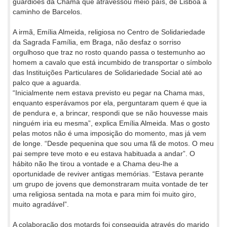
guardiões da Chama que atravessou meio país, de Lisboa a
caminho de Barcelos.
A irmã, Emília Almeida, religiosa no Centro de Solidariedade
da Sagrada Família, em Braga, não desfaz o sorriso
orgulhoso que traz no rosto quando passa o testemunho ao
homem a cavalo que está incumbido de transportar o símbolo
das Instituições Particulares de Solidariedade Social até ao
palco que a aguarda.
“Inicialmente nem estava previsto eu pegar na Chama mas,
enquanto esperávamos por ela, perguntaram quem é que ia
de pendura e, a brincar, respondi que se não houvesse mais
ninguém iria eu mesma”, explica Emília Almeida. Mas o gosto
pelas motos não é uma imposição do momento, mas já vem
de longe. “Desde pequenina que sou uma fã de motos. O meu
pai sempre teve moto e eu estava habituada a andar”. O
hábito não lhe tirou a vontade e a Chama deu-lhe a
oportunidade de reviver antigas memórias. “Estava perante
um grupo de jovens que demonstraram muita vontade de ter
uma religiosa sentada na mota e para mim foi muito giro,
muito agradável”.
A colaboração dos motards foi conseguida através do marido