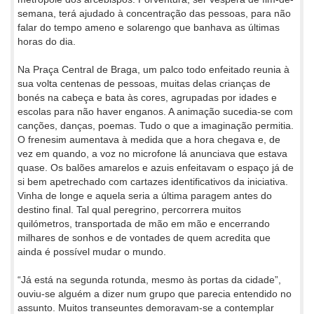
semana, terá ajudado à concentração das pessoas, para não
falar do tempo ameno e solarengo que banhava as últimas
horas do dia.
Na Praça Central de Braga, um palco todo enfeitado reunia à
sua volta centenas de pessoas, muitas delas crianças de
bonés na cabeça e bata às cores, agrupadas por idades e
escolas para não haver enganos. A animação sucedia-se com
canções, danças, poemas. Tudo o que a imaginação permitia.
O frenesim aumentava à medida que a hora chegava e, de
vez em quando, a voz no microfone lá anunciava que estava
quase. Os balões amarelos e azuis enfeitavam o espaço já de
si bem apetrechado com cartazes identificativos da iniciativa.
Vinha de longe e aquela seria a última paragem antes do
destino final. Tal qual peregrino, percorrera muitos
quilómetros, transportada de mão em mão e encerrando
milhares de sonhos e de vontades de quem acredita que
ainda é possível mudar o mundo.
“Já está na segunda rotunda, mesmo às portas da cidade”,
ouviu-se alguém a dizer num grupo que parecia entendido no
assunto. Muitos transeuntes demoravam-se a contemplar