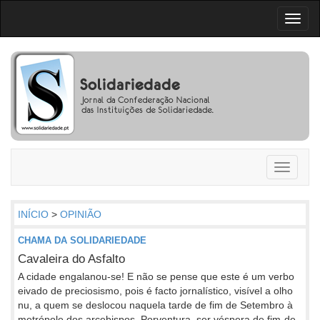
Toggl
naviga
Toggle
navigati
INÍCIO
>
OPINIÃO
CHAMA DA SOLIDARIEDADE
Cavaleira do Asfalto
A cidade engalanou-se! E não se pense que este é um verbo
eivado de preciosismo, pois é facto jornalístico, visível a olho
nu, a quem se deslocou naquela tarde de fim de Setembro à
metrópole dos arcebispos. Porventura, ser véspera de fim-de-