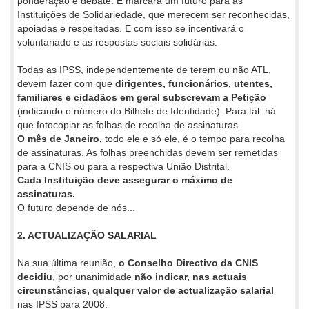
ponderação e debate. E marcará um futuro para as
Instituições de Solidariedade, que merecem ser reconhecidas,
apoiadas e respeitadas. E com isso se incentivará o
voluntariado e as respostas sociais solidárias.
Todas as IPSS, independentemente de terem ou não ATL,
devem fazer com que
dirigentes, funcionários, utentes,
familiares e cidadãos em geral subscrevam a Petição
(indicando o número do Bilhete de Identidade). Para tal: há
que fotocopiar as folhas de recolha de assinaturas.
O mês de Janeiro,
todo ele e só ele, é o tempo para recolha
de assinaturas. As folhas preenchidas devem ser remetidas
para a CNIS ou para a respectiva União Distrital.
Cada Instituição deve assegurar o máximo de
assinaturas.
O futuro depende de nós...
2. ACTUALIZAÇÃO SALARIAL
Na sua última reunião,
o Conselho Directivo da CNIS
decidiu
, por unanimidade
não indicar, nas actuais
circunstâncias, qualquer valor de actualização salarial
nas IPSS para 2008.