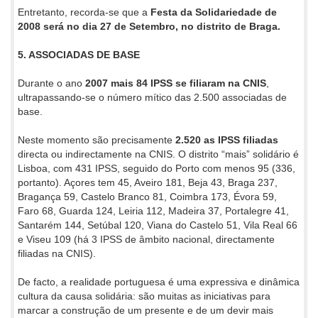
Entretanto, recorda-se que a
Festa da Solidariedade de
2008 será no dia 27 de Setembro, no distrito de Braga.
5. ASSOCIADAS DE BASE
Durante o ano
2007 mais 84 IPSS se filiaram na CNIS
,
ultrapassando-se o número mítico das 2.500 associadas de
base.
Neste momento são precisamente
2.520 as IPSS filiadas
directa ou indirectamente na CNIS. O distrito “mais” solidário é
Lisboa, com 431 IPSS, seguido do Porto com menos 95 (336,
portanto). Açores tem 45, Aveiro 181, Beja 43, Braga 237,
Bragança 59, Castelo Branco 81, Coimbra 173, Évora 59,
Faro 68, Guarda 124, Leiria 112, Madeira 37, Portalegre 41,
Santarém 144, Setúbal 120, Viana do Castelo 51, Vila Real 66
e Viseu 109 (há 3 IPSS de âmbito nacional, directamente
filiadas na CNIS).
De facto, a realidade portuguesa é uma expressiva e dinâmica
cultura da causa solidária: são muitas as iniciativas para
marcar a construção de um presente e de um devir mais