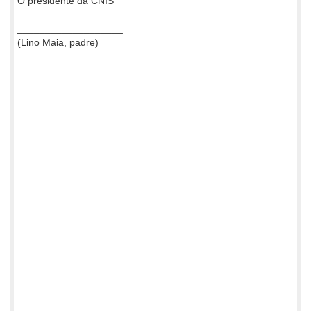
O presidente da CNIS
___________________
(Lino Maia, padre)