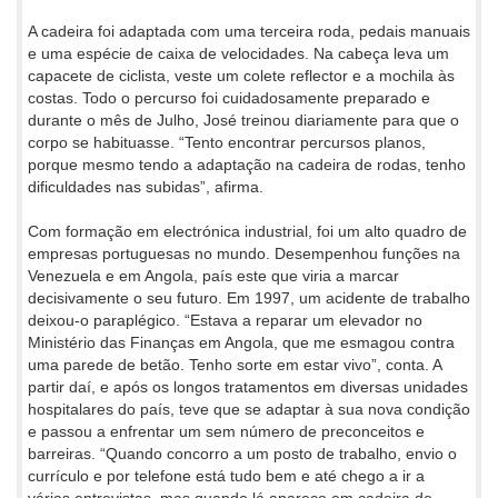
A cadeira foi adaptada com uma terceira roda, pedais manuais
e uma espécie de caixa de velocidades. Na cabeça leva um
capacete de ciclista, veste um colete reflector e a mochila às
costas. Todo o percurso foi cuidadosamente preparado e
durante o mês de Julho, José treinou diariamente para que o
corpo se habituasse. “Tento encontrar percursos planos,
porque mesmo tendo a adaptação na cadeira de rodas, tenho
dificuldades nas subidas”, afirma.
Com formação em electrónica industrial, foi um alto quadro de
empresas portuguesas no mundo. Desempenhou funções na
Venezuela e em Angola, país este que viria a marcar
decisivamente o seu futuro. Em 1997, um acidente de trabalho
deixou-o paraplégico. “Estava a reparar um elevador no
Ministério das Finanças em Angola, que me esmagou contra
uma parede de betão. Tenho sorte em estar vivo”, conta. A
partir daí, e após os longos tratamentos em diversas unidades
hospitalares do país, teve que se adaptar à sua nova condição
e passou a enfrentar um sem número de preconceitos e
barreiras. “Quando concorro a um posto de trabalho, envio o
currículo e por telefone está tudo bem e até chego a ir a
várias entrevistas, mas quando lá apareço em cadeira de