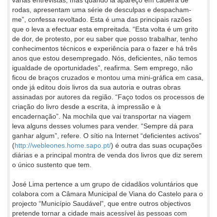
rodas, apresentam uma série de desculpas e despacham-
me”, confessa revoltado. Esta é uma das principais razões
que o leva a efectuar esta empreitada. “Esta volta é um grito
de dor, de protesto, por eu saber que posso trabalhar, tenho
conhecimentos técnicos e experiência para o fazer e há três
anos que estou desempregado. Nós, deficientes, não temos
igualdade de oportunidades”, reafirma. Sem emprego, não
ficou de braços cruzados e montou uma mini-gráfica em casa,
onde já editou dois livros da sua autoria e outras obras
assinadas por autores da região. “Faço todos os processos de
criação do livro desde a escrita, à impressão e à
encadernação”. Na mochila que vai transportar na viagem
leva alguns desses volumes para vender. “Sempre dá para
ganhar algum”, refere. O sítio na Internet “deficientes activos”
(
http://webleones.home.sapo.pt/
) é outra das suas ocupações
diárias e a principal montra de venda dos livros que diz serem
o único sustento que tem.
José Lima pertence a um grupo de cidadãos voluntários que
colabora com a Câmara Municipal de Viana do Castelo para o
projecto “Município Saudável”, que entre outros objectivos
pretende tornar a cidade mais acessível às pessoas com