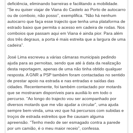
deficiência, eliminando barreiras e facilitando a mobilidade.
“Se eu quiser viajar de Viana do Castelo ao Porto de autocarro
ou de comboio, não posso”, exemplifica. “Não há nenhum
autocarro que faça esse trajecto que tenha uma plataforma de
estrado baixo que permita o acesso em cadeira de rodas. Nos
comboios que passam aqui em Viana é ainda pior. Para além
dos três degraus, a porta é mais estreita que a largura de uma
cadeira”.
José Lima escreveu a várias câmaras municipais pedindo
ajuda para as pernoitas, sendo que até à data da realização
desta reportagem, apenas de uma não tinha obtido qualquer
resposta. A GNR a PSP também foram contactadas no sentido
de prestar apoio na estrada e nas entradas e saídas das
cidades. Recentemente, foi também contactado por motards
que se mostraram disponíveis para auxiliá-lo em todo o
percurso. “Ao longo do trajecto vou ser acompanhado por
diversos motards que me vão ajudar a circular”, uma ajuda
sempre bem-vinda, uma vez que há percursos com subidas e
troços de estrada estreitos que lhe causam alguma
apreensão. “Tenho medo de ser esmagado contra a parede
por um camião, é o meu maior receio”, confessa.