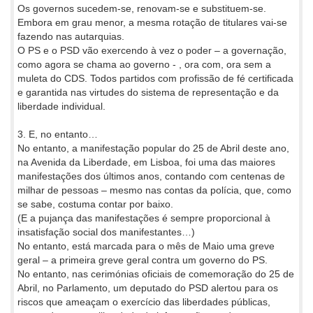
Os governos sucedem-se, renovam-se e substituem-se.
Embora em grau menor, a mesma rotação de titulares vai-se
fazendo nas autarquias.
O PS e o PSD vão exercendo à vez o poder – a governação,
como agora se chama ao governo - , ora com, ora sem a
muleta do CDS. Todos partidos com profissão de fé certificada
e garantida nas virtudes do sistema de representação e da
liberdade individual.
3. E, no entanto…
No entanto, a manifestação popular do 25 de Abril deste ano,
na Avenida da Liberdade, em Lisboa, foi uma das maiores
manifestações dos últimos anos, contando com centenas de
milhar de pessoas – mesmo nas contas da polícia, que, como
se sabe, costuma contar por baixo.
(E a pujança das manifestações é sempre proporcional à
insatisfação social dos manifestantes…)
No entanto, está marcada para o mês de Maio uma greve
geral – a primeira greve geral contra um governo do PS.
No entanto, nas cerimónias oficiais de comemoração do 25 de
Abril, no Parlamento, um deputado do PSD alertou para os
riscos que ameaçam o exercício das liberdades públicas,