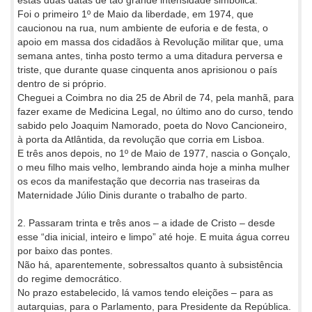
estas duas datas de tão grande intensidade simbólica.
Foi o primeiro 1º de Maio da liberdade, em 1974, que
caucionou na rua, num ambiente de euforia e de festa, o
apoio em massa dos cidadãos à Revolução militar que, uma
semana antes, tinha posto termo a uma ditadura perversa e
triste, que durante quase cinquenta anos aprisionou o país
dentro de si próprio.
Cheguei a Coimbra no dia 25 de Abril de 74, pela manhã, para
fazer exame de Medicina Legal, no último ano do curso, tendo
sabido pelo Joaquim Namorado, poeta do Novo Cancioneiro,
à porta da Atlântida, da revolução que corria em Lisboa.
E três anos depois, no 1º de Maio de 1977, nascia o Gonçalo,
o meu filho mais velho, lembrando ainda hoje a minha mulher
os ecos da manifestação que decorria nas traseiras da
Maternidade Júlio Dinis durante o trabalho de parto.
2. Passaram trinta e três anos – a idade de Cristo – desde
esse “dia inicial, inteiro e limpo” até hoje. E muita água correu
por baixo das pontes.
Não há, aparentemente, sobressaltos quanto à subsistência
do regime democrático.
No prazo estabelecido, lá vamos tendo eleições – para as
autarquias, para o Parlamento, para Presidente da República.