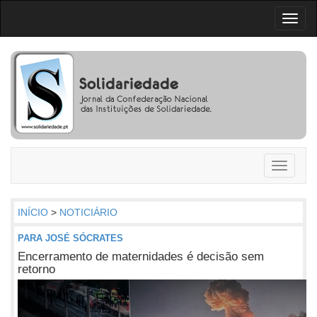
Toggl
naviga
Toggle
navigati
INÍCIO
>
NOTICIÁRIO
PARA JOSÉ SÓCRATES
Encerramento de maternidades é decisão sem
retorno