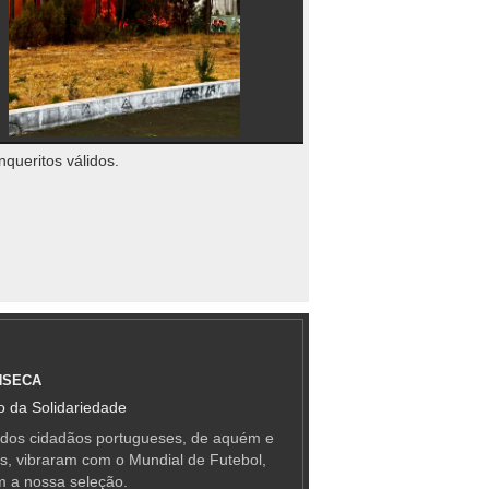
nqueritos válidos.
NSECA
 da Solidariedade
 dos cidadãos portugueses, de aquém e
as, vibraram com o Mundial de Futebol,
m a nossa seleção.