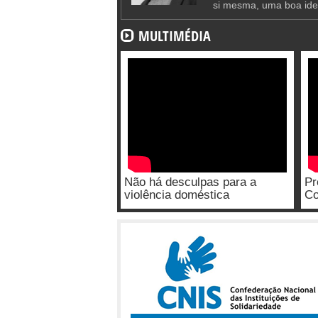
si mesma, uma boa ide
MULTIMÉDIA
Não há desculpas para a
Pr
violência doméstica
Co