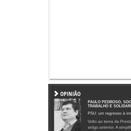
OPINIÃO
PAULO PEDROSO, SOC
TRABALHO E SOLIDAR
PSU: um regresso à ins
Volto ao tema da Presta
artigo anterior. A simpl