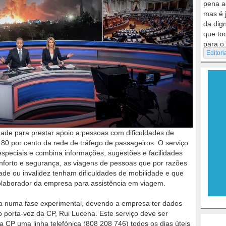
pena a
mas é 
da dig
que to
para o.
Editori
dade para prestar apoio a pessoas com dificuldades de
 80 por cento da rede de tráfego de passageiros. O serviço
especiais e combina informações, sugestões e facilidades
nforto e segurança, as viagens de pessoas que por razões
de ou invalidez tenham dificuldades de mobilidade e que
olaborador da empresa para assistência em viagem.
nda numa fase experimental, devendo a empresa ter dados
o porta-voz da CP, Rui Lucena. Este serviço deve ser
da CP uma linha telefónica (808 208 746) todos os dias úteis