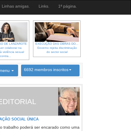
Linhas amigas.
Links.
1ª página.
O DE LANZAROTE
EXECUÇÃO DAS OBRAS DO...
er colaborar na
Governo rejeita discriminação
à violência sexual
do sector social
contra...
6692 membros inscritos
menu
INSCRIÇÃO NEWSLETTER
EDITORIAL
AÇÃO SOCIAL ÚNICA
o trabalho poderá ser encarado como uma