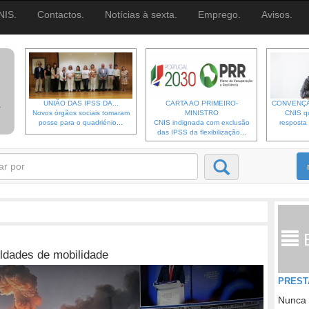
NIS.
Contactos.
Notícias à sexta.
Emprego.
Avisos.
UNIÃO DAS IPSS DA...
CARTA AO PRIMEIRO-
CONVENÇÃ
Novos órgãos sociais tomaram
MINISTRO
CNIS qu
posse para o quadriénio...
CNIS indignada com exclusão
resposta 
das IPSS da flexibilização...
uldades de mobilidade
PREST
Nunca 