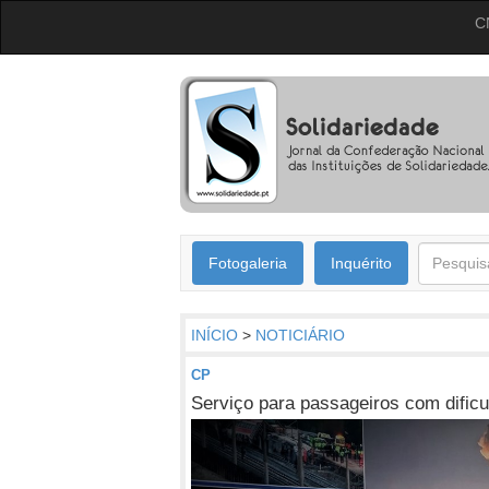
C
Fotogaleria
Inquérito
INÍCIO
>
NOTICIÁRIO
CP
Serviço para passageiros com dific