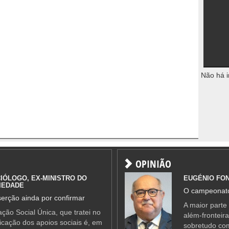
Não há i
OPINIÃO
IÓLOGO, EX-MINISTRO DO
EUGÉNIO FO
IEDADE
O campeonato
erção ainda por confirmar
A maior parte
ção Social Única, que tratei no
além-fronteir
ificação dos apoios sociais é, em
sobretudo co