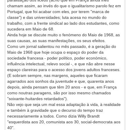
paralisação dos liceus (acho que em França ainda lhes
chamam assim, ao invés do que o igualitarismo parolo fez em
Portugal, que foi acabar com eles, por terem "marca de
classe") e das universidades; luta acesa no mundo do
trabalho, com a frente sindical ao lado dos estudantes, como
sucedera em Maio de 68.
Ainda hoje se discute muito o fenómeno do Maio de 1968, as
suas causas, as suas manifestações, os seus efeitos.
Como um jornal salientou no mês passado, é a geração do
Maio de 1968 que hoje ocupa o espaço do poder da
sociedade francesa - poder político, poder económico,
influência intelectual, relevo social -, e que não abre nesse
espaço clareiras para o acesso dos jovens adultos franceses.
(E sobram sempre, nas margens, aqueles que ficaram
agarrados aos sonhos da juventude e que, quarenta anos
depois, ainda pensam que têm 20 anos - e que, em França
como noutras paragens, são por isso mesmo chamados
"soixante-huitardes retardados").
Não vejo que seja um mal essa adaptação à vida, à realidade
e também à gravidade que o decurso do tempo traz
necessariamente a todos. Como dizia Willy Brandt
"esquerdista aos 20, comunista aos 30, social-democrata aos
40".