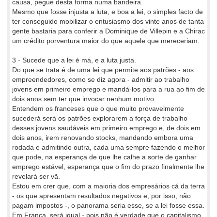
causa, pegue desta forma numa bandeira.
Mesmo que fosse injusta a luta, e boa a lei, o simples facto de
ter conseguido mobilizar o entusiasmo dos vinte anos de tanta
gente bastaria para conferir a Dominique de Villepin e a Chirac
um crédito porventura maior do que aquele que mereceriam.
3 - Sucede que a lei é má, e a luta justa.
Do que se trata é de uma lei que permite aos patrões - aos
empreendedores, como se diz agora - admitir ao trabalho
jovens em primeiro emprego e mandá-los para a rua ao fim de
dois anos sem ter que invocar nenhum motivo.
Entendem os franceses que o que muito provavelmente
sucederá será os patrões explorarem a força de trabalho
desses jovens saudáveis em primeiro emprego e, de dois em
dois anos, irem renovando stocks, mandando embora uma
rodada e admitindo outra, cada uma sempre fazendo o melhor
que pode, na esperança de que lhe calhe a sorte de ganhar
emprego estável, esperança que o fim do prazo finalmente lhe
revelará ser vã.
Estou em crer que, com a maioria dos empresários cá da terra
- os que apresentam resultados negativos e, por isso, não
pagam impostos -, o panorama seria esse, se a lei fosse essa.
Em França, será igual - pois não é verdade que o capitalismo