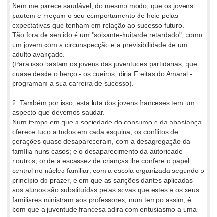
Nem me parece saudável, do mesmo modo, que os jovens
pautem e meçam o seu comportamento de hoje pelas
expectativas que tenham em relação ao sucesso futuro.
Tão fora de sentido é um "soixante-huitarde retardado", como
um jovem com a circunspecção e a previsibilidade de um
adulto avançado.
(Para isso bastam os jovens das juventudes partidárias, que
quase desde o berço - os cueiros, diria Freitas do Amaral -
programam a sua carreira de sucesso).
2. Também por isso, esta luta dos jovens franceses tem um
aspecto que devemos saudar.
Num tempo em que a sociedade do consumo e da abastança
oferece tudo a todos em cada esquina; os conflitos de
gerações quase desapareceram, com a desagregação da
família nuns casos; e o desaparecimento da autoridade
noutros; onde a escassez de crianças lhe confere o papel
central no núcleo familiar; com a escola organizada segundo o
princípio do prazer, e em que as sanções dantes aplicadas
aos alunos são substituídas pelas sovas que estes e os seus
familiares ministram aos professores; num tempo assim, é
bom que a juventude francesa adira com entusiasmo a uma