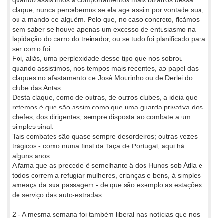
quando assistimos a comportamentos mais bizarros dessa
claque, nunca percebemos se ela age assim por vontade sua,
ou a mando de alguém. Pelo que, no caso concreto, ficámos
sem saber se houve apenas um excesso de entusiasmo na
lapidação do carro do treinador, ou se tudo foi planificado para
ser como foi.
Foi, aliás, uma perplexidade desse tipo que nos sobrou
quando assistimos, nos tempos mais recentes, ao papel das
claques no afastamento de José Mourinho ou de Derlei do
clube das Antas.
Desta claque, como de outras, de outros clubes, a ideia que
retemos é que são assim como que uma guarda privativa dos
chefes, dos dirigentes, sempre disposta ao combate a um
simples sinal.
Tais combates são quase sempre desordeiros; outras vezes
trágicos - como numa final da Taça de Portugal, aqui há
alguns anos.
A fama que as precede é semelhante à dos Hunos sob Átila e
todos correm a refugiar mulheres, crianças e bens, à simples
ameaça da sua passagem - de que são exemplo as estações
de serviço das auto-estradas.
2 - A mesma semana foi também liberal nas notícias que nos