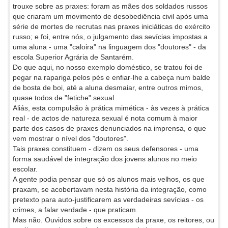
trouxe sobre as praxes: foram as mães dos soldados russos
que criaram um movimento de desobediência civil após uma
série de mortes de recrutas nas praxes iniciáticas do exército
russo; e foi, entre nós, o julgamento das sevícias impostas a
uma aluna - uma "caloira" na linguagem dos "doutores" - da
escola Superior Agrária de Santarém.
Do que aqui, no nosso exemplo doméstico, se tratou foi de
pegar na rapariga pelos pés e enfiar-lhe a cabeça num balde
de bosta de boi, até a aluna desmaiar, entre outros mimos,
quase todos de "fetiche" sexual.
Aliás, esta compulsão à prática mimética - às vezes à prática
real - de actos de natureza sexual é nota comum à maior
parte dos casos de praxes denunciados na imprensa, o que
vem mostrar o nível dos "doutores".
Tais praxes constituem - dizem os seus defensores - uma
forma saudável de integração dos jovens alunos no meio
escolar.
A gente podia pensar que só os alunos mais velhos, os que
praxam, se acobertavam nesta história da integração, como
pretexto para auto-justificarem as verdadeiras sevícias - os
crimes, a falar verdade - que praticam.
Mas não. Ouvidos sobre os excessos da praxe, os reitores, ou