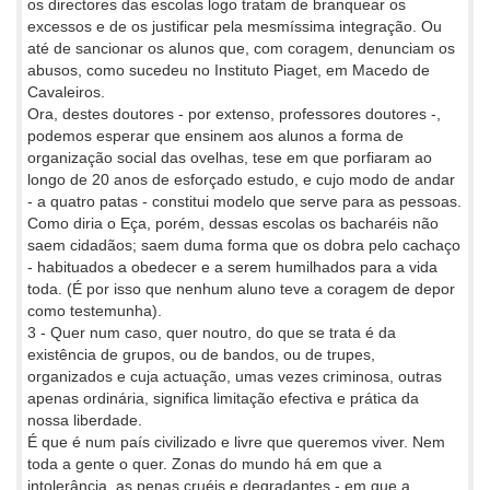
os directores das escolas logo tratam de branquear os
excessos e de os justificar pela mesmíssima integração. Ou
até de sancionar os alunos que, com coragem, denunciam os
abusos, como sucedeu no Instituto Piaget, em Macedo de
Cavaleiros.
Ora, destes doutores - por extenso, professores doutores -,
podemos esperar que ensinem aos alunos a forma de
organização social das ovelhas, tese em que porfiaram ao
longo de 20 anos de esforçado estudo, e cujo modo de andar
- a quatro patas - constitui modelo que serve para as pessoas.
Como diria o Eça, porém, dessas escolas os bacharéis não
saem cidadãos; saem duma forma que os dobra pelo cachaço
- habituados a obedecer e a serem humilhados para a vida
toda. (É por isso que nenhum aluno teve a coragem de depor
como testemunha).
3 - Quer num caso, quer noutro, do que se trata é da
existência de grupos, ou de bandos, ou de trupes,
organizados e cuja actuação, umas vezes criminosa, outras
apenas ordinária, significa limitação efectiva e prática da
nossa liberdade.
É que é num país civilizado e livre que queremos viver. Nem
toda a gente o quer. Zonas do mundo há em que a
intolerância, as penas cruéis e degradantes - em que a