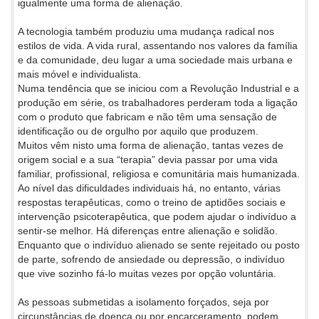
igualmente uma forma de alienação.
A tecnologia também produziu uma mudança radical nos
estilos de vida. A vida rural, assentando nos valores da família
e da comunidade, deu lugar a uma sociedade mais urbana e
mais móvel e individualista.
Numa tendência que se iniciou com a Revolução Industrial e a
produção em série, os trabalhadores perderam toda a ligação
com o produto que fabricam e não têm uma sensação de
identificação ou de orgulho por aquilo que produzem.
Muitos vêm nisto uma forma de alienação, tantas vezes de
origem social e a sua “terapia” devia passar por uma vida
familiar, profissional, religiosa e comunitária mais humanizada.
Ao nível das dificuldades individuais há, no entanto, várias
respostas terapêuticas, como o treino de aptidões sociais e
intervenção psicoterapêutica, que podem ajudar o indivíduo a
sentir-se melhor. Há diferenças entre alienação e solidão.
Enquanto que o indivíduo alienado se sente rejeitado ou posto
de parte, sofrendo de ansiedade ou depressão, o indivíduo
que vive sozinho fá-lo muitas vezes por opção voluntária.
As pessoas submetidas a isolamento forçados, seja por
circunstâncias de doença ou por encarceramento, podem