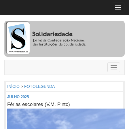
Toggl
naviga
Toggle
navigati
INÍCIO
>
FOTOLEGENDA
JULHO 2025
Férias escolares (V.M. Pinto)