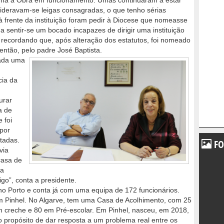
inha a Obra em funcionamento. Umas continuaram a estar
sideravam-se leigas consagradas, o que tenho sérias
à frente da instituição foram pedir à Diocese que nomeasse
 sentir-se um bocado incapazes de dirigir uma instituição
, recordando que, após alteração dos estatutos, foi nomeado
então, pelo padre José Baptista.
eada uma
cia da
urar
a de
 foi
por
tadas.
FO
via
casa de
da
go”, conta a presidente.
 no Porto e conta já com uma equipa de 172 funcionários.
Pinhel. No Algarve, tem uma Casa de Acolhimento, com 25
em creche e 80 em Pré-escolar. Em Pinhel, nasceu, em 2018,
o propósito de dar resposta a um problema real entre os