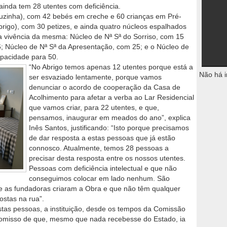
ainda tem 28 utentes com deficiência.
 (Luzinha), com 42 bebés em creche e 60 crianças em Pré-
brigo), com 30 petizes, e ainda quatro núcleos espalhados
a vivência da mesma: Núcleo de Nª Sª do Sorriso, com 15
6; Núcleo de Nª Sª da Apresentação, com 25; e o Núcleo de
apacidade para 50.
“No Abrigo temos apenas 12 utentes porque está a
Não há i
ser esvaziado lentamente, porque vamos
denunciar o acordo de cooperação da Casa de
Acolhimento para afetar a verba ao Lar Residencial
que vamos criar, para 22 utentes, e que,
pensamos, inaugurar em meados do ano”, explica
Inês Santos, justificando: “Isto porque precisamos
de dar resposta a estas pessoas que já estão
connosco. Atualmente, temos 28 pessoas a
precisar desta resposta entre os nossos utentes.
Pessoas com deficiência intelectual e que não
conseguimos colocar em lado nenhum. São
ue as fundadoras criaram a Obra e que não têm qualquer
ostas na rua”.
tas pessoas, a instituição, desde os tempos da Comissão
romisso de que, mesmo que nada recebesse do Estado, ia