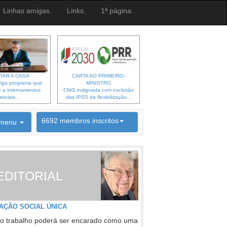
Linhas amigas.
Links.
1ª página.
TAR A CASA
CARTA AO PRIMEIRO-
lga programa que
MINISTRO
 a internamentos
CNIS indignada com exclusão
sociais...
das IPSS da flexibilização...
6692 membros inscritos
menu
INSCRIÇÃO NEWSLETTER
EDITORIAL
AÇÃO SOCIAL ÚNICA
o trabalho poderá ser encarado como uma