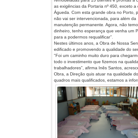
remodeladas para 15 utentes e prontas a 
as exigências da Portaria nº 450, exceto a
Águeda. Com esta grande obra no Porto, p
não vai ser intervencionada, para além da
manutenção permanente. Agora, não temo
dinheiro, tenho esperança que venha um
para a podermos requalificar”.
Nestes últimos anos, a Obra de Nossa Sen
edificado e promovendo a qualidade do ser
“Foi um caminho muito duro para chegar
todo o investimento que fizemos na qualid
trabalhadores”, afirma Inês Santos, acresc
Obra, a Direção quis atuar na qualidade d
quadros mais qualificados, estamos a infor