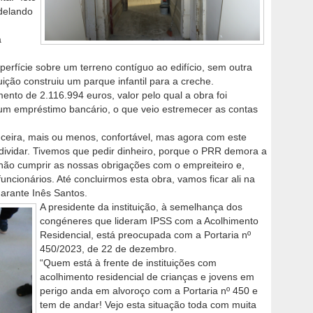
delando
á
perfície sobre um terreno contíguo ao edifício, sem outra
tuição construiu um parque infantil para a creche.
mento de 2.116.994 euros, valor pelo qual a obra foi
a um empréstimo bancário, o que veio estremecer as contas
nceira, mais ou menos, confortável, mas agora com este
dividar. Tivemos que pedir dinheiro, porque o PRR demora a
não cumprir as nossas obrigações com o empreiteiro e,
ncionários. Até concluirmos esta obra, vamos ficar ali na
arante Inês Santos.
A presidente da instituição, à semelhança dos
congéneres que lideram IPSS com a Acolhimento
Residencial, está preocupada com a Portaria nº
450/2023, de 22 de dezembro.
“Quem está à frente de instituições com
acolhimento residencial de crianças e jovens em
perigo anda em alvoroço com a Portaria nº 450 e
tem de andar! Vejo esta situação toda com muita