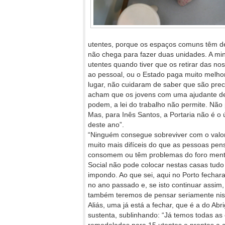
utentes, porque os espaços comuns têm d
não chega para fazer duas unidades. A mi
utentes quando tiver que os retirar das no
ao pessoal, ou o Estado paga muito melho
lugar, não cuidaram de saber que são pre
acham que os jovens com uma ajudante de 
podem, a lei do trabalho não permite. Não
Mas, para Inês Santos, a Portaria não é
deste ano”.
“Ninguém consegue sobreviver com o valor
muito mais difíceis do que as pessoas pe
consomem ou têm problemas do foro menta
Social não pode colocar nestas casas tudo
impondo. Ao que sei, aqui no Porto fecha
no ano passado e, se isto continuar assim,
também teremos de pensar seriamente nis
Aliás, uma já está a fechar, que é a do Abri
sustenta, sublinhando: “Já temos todas as