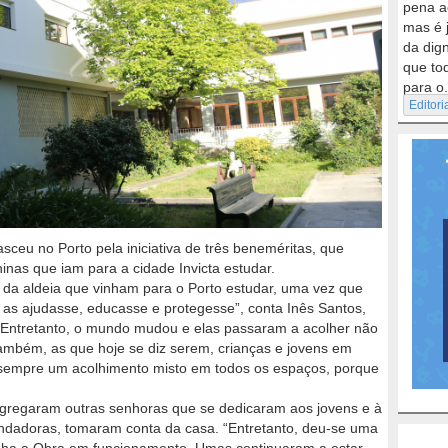
pena a
mas é 
da dig
que to
para o.
Editori
eu no Porto pela iniciativa de três beneméritas, que
inas que iam para a cidade Invicta estudar.
s da aldeia que vinham para o Porto estudar, uma vez que
as ajudasse, educasse e protegesse”, conta Inês Santos,
: “Entretanto, o mundo mudou e elas passaram a acolher não
ambém, as que hoje se diz serem, crianças e jovens em
r sempre um acolhimento misto em todos os espaços, porque
ngregaram outras senhoras que se dedicaram aos jovens e à
ndadoras, tomaram conta da casa. “Entretanto, deu-se uma