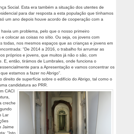
a Social. Esta era também a situação dos utentes de
esidencial para dar resposta a esta população que tínhamos
s só um ano depois houve acordo de cooperação com a
havia um problema, pelo que o nosso primeiro
 e colocar as coisas no sítio. Ou seja, os jovens com
as todas, nos mesmos espaços que as crianças e jovens em
encontrada: “De 2014 a 2016, o trabalho foi arrumar as
os próprios e jovens, que muitos já não o são, com
e. E, então, tirámos de Lumbrales, onde funciona o
m essencialmente para a Apresentação e vamos concentrar os
 que estamos a fazer no Abrigo”.
direito de superfície sobre o edifício do Abrigo, tal como o
e uma candidatura ao PRR.
 um CACI
utura,
a creche
egundo
o Lar
uções
e Jaime
ta: “Isto