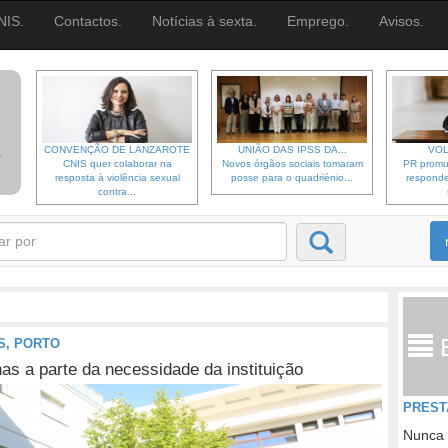
NIS.
Contactos.
Notícias à sexta.
Emprego.
Avisos.
CONVENÇÃO DE LANZAROTE
UNIÃO DAS IPSS DA...
VOL
CNIS quer colaborar na
Novos órgãos sociais tomaram
PR promu
resposta à violência sexual
posse para o quadriénio...
responde
contra...
S, PORTO
s a parte da necessidade da instituição
PREST
Nunca 