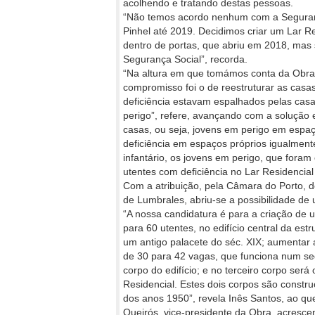
acolhendo e tratando destas pessoas.
“Não temos acordo nenhum com a Seguranç
Pinhel até 2019. Decidimos criar um Lar R
dentro de portas, que abriu em 2018, ma
Segurança Social”, recorda.
“Na altura em que tomámos conta da Obra 
compromisso foi o de reestruturar as casas
deficiência estavam espalhados pelas cas
perigo”, refere, avançando com a solução 
casas, ou seja, jovens em perigo em espaç
deficiência em espaços próprios igualment
infantário, os jovens em perigo, que fora
utentes com deficiência no Lar Residencial
Com a atribuição, pela Câmara do Porto, do 
de Lumbrales, abriu-se a possibilidade d
“A nossa candidatura é para a criação de
para 60 utentes, no edifício central da estr
um antigo palacete do séc. XIX; aumentar 
de 30 para 42 vagas, que funciona num s
corpo do edifício; e no terceiro corpo será 
Residencial. Estes dois corpos são constr
dos anos 1950”, revela Inês Santos, ao qu
Queirós, vice-presidente da Obra, acrescen