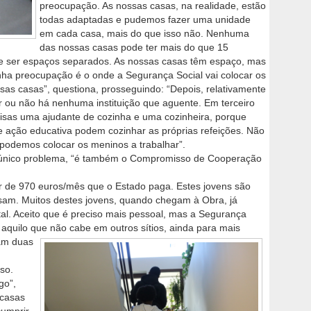
preocupação. As nossas casas, na realidade, estão
todas adaptadas e pudemos fazer uma unidade
em cada casa, mais do que isso não. Nenhuma
das nossas casas pode ter mais do que 15
e ser espaços separados. As nossas casas têm espaço, mas
nha preocupação é o onde a Segurança Social vai colocar os
ssas casas”, questiona, prosseguindo: “Depois, relativamente
r ou não há nenhuma instituição que aguente. Em terceiro
cisas uma ajudante de cozinha e uma cozinheira, porque
ação educativa podem cozinhar as próprias refeições. Não
 podemos colocar os meninos a trabalhar”.
 o único problema, “é também o Compromisso de Cooperação
 de 970 euros/mês que o Estado paga. Estes jovens são
nsam. Muitos destes jovens, quando chegam à Obra, já
l. Aceito que é preciso mais pessoal, mas a Segurança
 aquilo que não cabe em outros sítios, ainda para mais
ram duas
so.
go”,
 casas