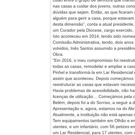
cisão entre o grupo de senhora que mant
nas casas a cuidar dos jovens, outras con
dúvidas que sejam. Então, as que ficaram 
alguém para gerir a casa, porque estavam a
desta dimensão”, conta a atual presidente
um Curador pela Diocese, cargo exercido, 
Isto aconteceu em 2014, tendo sido nom
Comissão Administrativa, tendo, dois anos
volvidos, Inês Santos assumido a presidên
Obra.
“Em 2016, o meu compromisso foi reestrut
todas as casas, remodelar e ampliar a cas
Pinhel e transformá-la em Lar Residencial e
assim que aconteceu. Depois começámos 
reestruturar as casas que estavam necessi
Havia problemas de acessibilidade, não ha
licenças de utilização… Começámos pela 
Belém, depois foi a do Sorriso, a seguir a 
Apresentação e, agora, estamos na do Abri
Atualmente, a instituição não está apenas
Tem equipamentos também em Olhão e em 
utentes, e um infantário, com 56 petizes 
um Lar Residencial, para 17 utentes, com 